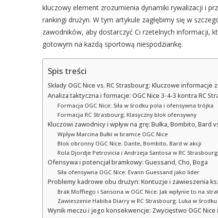
kluczowy element zrozumienia dynamiki rywalizacji i 
rankingi drużyn. W tym artykule zagłębimy się w szczeg
zawodników, aby dostarczyć Ci rzetelnych informacji, kt
gotowym na każdą sportową niespodziankę.
Spis treści
Składy OGC Nice vs. RC Strasbourg: Kluczowe informacje z
Analiza taktyczna i formacje: OGC Nice 3-4-3 kontra RC St
Formacja OGC Nice: Siła w środku pola i ofensywna trójka
Formacja RC Strasbourg: Klasyczny blok ofensywny
Kluczowi zawodnicy i wpływ na grę: Bułka, Bombito, Bard vs
Wpływ Marcina Bułki w bramce OGC Nice
Blok obronny OGC Nice: Dante, Bombito, Bard w akcji
Rola Djordje Petrovicia i Andrzeja Santosa w RC Strasbourg
Ofensywa i potencjał bramkowy: Guessand, Cho, Boga
Siła ofensywna OGC Nice: Evann Guessand jako lider
Problemy kadrowe obu drużyn: Kontuzje i zawieszenia ksz
Brak Moffiego i Sansona w OGC Nice: Jak wpłynie to na stra
Zawieszenie Habiba Diarry w RC Strasbourg: Luka w środku
Wynik meczu i jego konsekwencje: Zwycięstwo OGC Nice i 