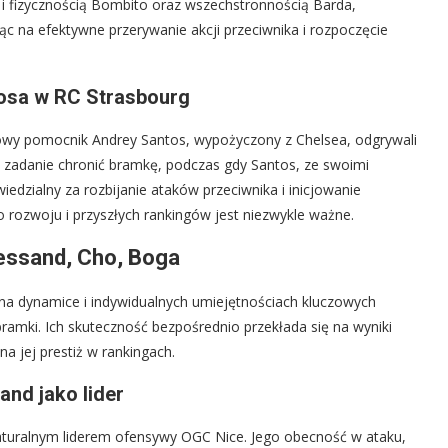
 i fizycznością Bombito oraz wszechstronnością Barda,
ąc na efektywne przerywanie akcji przeciwnika i rozpoczęcie
tosa w RC Strasbourg
zowy pomocnik Andrey Santos, wypożyczony z Chelsea, odgrywali
ł za zadanie chronić bramkę, podczas gdy Santos, ze swoimi
wiedzialny za rozbijanie ataków przeciwnika i inicjowanie
 rozwoju i przyszłych rankingów jest niezwykle ważne.
essand, Cho, Boga
 na dynamice i indywidualnych umiejętnościach kluczowych
bramki. Ich skuteczność bezpośrednio przekłada się na wyniki
 na jej prestiż w rankingach.
nd jako lider
naturalnym liderem ofensywy OGC Nice. Jego obecność w ataku,