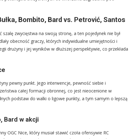
Bułka, Bombito, Bard vs. Petrović, Santos
 szalę zwycięstwa na swoją stronę, a ten pojedynek nie był
lały obecność graczy, których indywidualne umiejętności i
ii drużyny i jej wyników w dłuższej perspektywie, co przekłada
ce
yny pewny punkt. Jego interwencje, pewność siebie i
zeństwa całej formacji obronnej, co jest nieocenione w
idnych podstaw do walki o ligowe punkty, a tym samym o lepszą
, Bard w akcji
nny OGC Nice, który musiał stawić czoła ofensywie RC