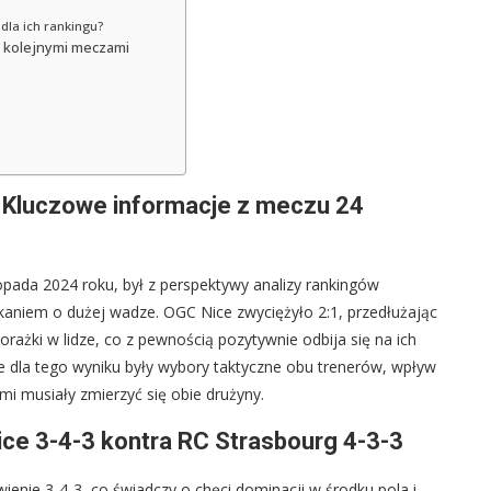
dla ich rankingu?
 kolejnymi meczami
: Kluczowe informacje z meczu 24
opada 2024 roku, był z perspektywy analizy rankingów
tkaniem o dużej wadze. OGC Nice zwyciężyło 2:1, przedłużając
ażki w lidze, co z pewnością pozytywnie odbija się na ich
we dla tego wyniku były wybory taktyczne obu trenerów, wpływ
i musiały zmierzyć się obie drużyny.
ice 3-4-3 kontra RC Strasbourg 4-3-3
enie 3-4-3, co świadczy o chęci dominacji w środku pola i