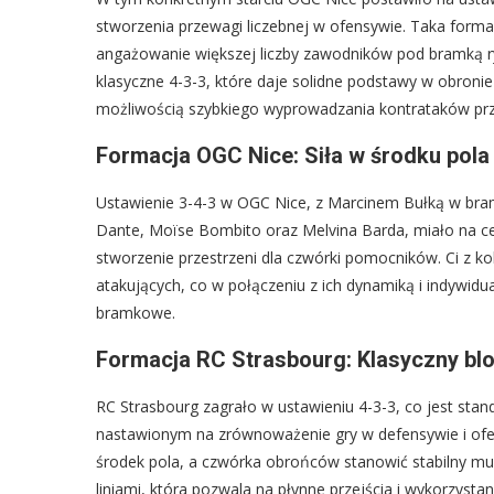
stworzenia przewagi liczebnej w ofensywie. Taka formac
angażowanie większej liczby zawodników pod bramką ry
klasyczne 4-3-3, które daje solidne podstawy w obronie i
możliwością szybkiego wyprowadzania kontrataków prz
Formacja OGC Nice: Siła w środku pola 
Ustawienie 3-4-3 w OGC Nice, z Marcinem Bułką w br
Dante, Moïse Bombito oraz Melvina Barda, miało na cel
stworzenie przestrzeni dla czwórki pomocników. Ci z ko
atakujących, co w połączeniu z ich dynamiką i indywid
bramkowe.
Formacja RC Strasbourg: Klasyczny bl
RC Strasbourg zagrało w ustawieniu 4-3-3, co jest st
nastawionym na zrównoważenie gry w defensywie i of
środek pola, a czwórka obrońców stanowić stabilny mu
liniami, która pozwala na płynne przejścia i wykorzyst