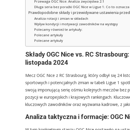
Przewaga OGC Nice: Analiza zwycięstwa 2:1
Długa seria bez porażki OGC Nice w Ligue 1: Co to oznacza 
Prawdopodobne składy i przewidywane ustawienia przed
Analiza rotacji i zmian w składach
Wpływ kondycji i motywacji zawodników na występy
Polecamy również te artykuły:
Polecane artykuły
Polecane artykuły
Składy OGC Nice vs. RC Strasbourg
listopada 2024
Mecz OGC Nice z RC Strasbourg, który odbył się 24 list
sportowych i potencjalnych zmian w tabeli Ligue 1 spo
swoją imponującą serię ośmiu kolejnych meczów bez por
pozycji w europejskich i krajowych rankingach. Kluczo
kluczowych zawodników oraz wyzwania kadrowe, z jakim
Analiza taktyczna i formacje: OGC N
W tym konkretnym starciu OGC Nice postawiło na ustawi