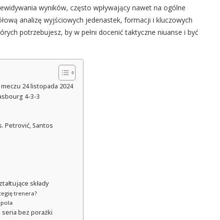
przewidywania wyników, często wpływający nawet na ogólne
ółową analizę wyjściowych jedenastek, formacji i kluczowych
órych potrzebujesz, by w pełni docenić taktyczne niuanse i być
 meczu 24 listopada 2024
rasbourg 4-3-3
. Petrović, Santos
tałtujące składy
tegię trenera?
 pola
seria bez porażki