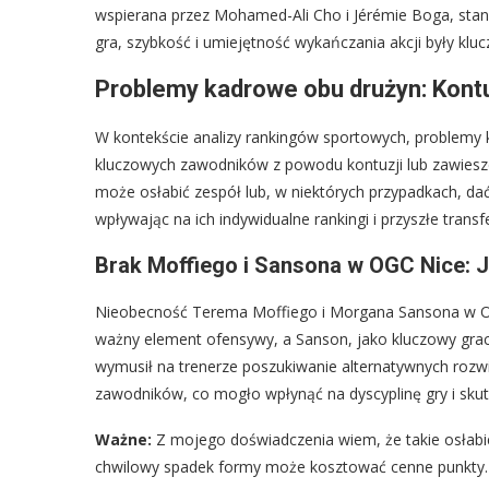
wspierana przez Mohamed-Ali Cho i Jérémie Boga, sta
gra, szybkość i umiejętność wykańczania akcji były kl
Problemy kadrowe obu drużyn: Kontu
W kontekście analizy rankingów sportowych, problemy
kluczowych zawodników z powodu kontuzji lub zawiesze
może osłabić zespół lub, w niektórych przypadkach, d
wpływając na ich indywidualne rankingi i przyszłe transfe
Brak Moffiego i Sansona w OGC Nice: Ja
Nieobecność Terema Moffiego i Morgana Sansona w OGC
ważny element ofensywy, a Sanson, jako kluczowy gracz śr
wymusił na trenerze poszukiwanie alternatywnych rozwi
zawodników, co mogło wpłynąć na dyscyplinę gry i sku
Ważne:
Z mojego doświadczenia wiem, że takie osłabi
chwilowy spadek formy może kosztować cenne punkty.