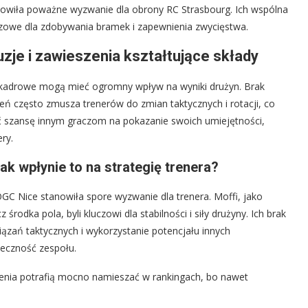
nowiła poważne wyzwanie dla obrony RC Strasbourg. Ich wspólna
uczowe dla zdobywania bramek i zapewnienia zwycięstwa.
zje i zawieszenia kształtujące składy
 kadrowe mogą mieć ogromny wpływ na wyniki drużyn. Brak
ń często zmusza trenerów do zmian taktycznych i rotacji, co
ać szansę innym graczom na pokazanie swoich umiejętności,
ry.
k wpłynie to na strategię trenera?
 Nice stanowiła spore wyzwanie dla trenera. Moffi, jako
odka pola, byli kluczowi dla stabilności i siły drużyny. Ich brak
ązań taktycznych i wykorzystanie potencjału innych
teczność zespołu.
enia potrafią mocno namieszać w rankingach, bo nawet