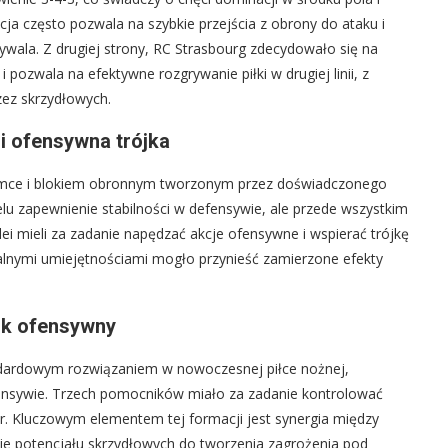
ja często pozwala na szybkie przejścia z obrony do ataku i
wala. Z drugiej strony, RC Strasbourg zdecydowało się na
 pozwala na efektywne rozgrywanie piłki w drugiej linii, z
ez skrzydłowych.
i ofensywna trójka
amce i blokiem obronnym tworzonym przez doświadczonego
u zapewnienie stabilności w defensywie, ale przede wszystkim
lei mieli za zadanie napędzać akcje ofensywne i wspierać trójkę
ualnymi umiejętnościami mogło przynieść zamierzone efekty
ok ofensywny
andardowym rozwiązaniem w nowoczesnej piłce nożnej,
ensywie. Trzech pomocników miało za zadanie kontrolować
r. Kluczowym elementem tej formacji jest synergia między
anie potencjału skrzydłowych do tworzenia zagrożenia pod