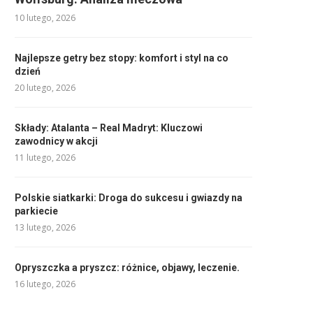
10 lutego, 2026
Najlepsze getry bez stopy: komfort i styl na co
dzień
20 lutego, 2026
Składy: Atalanta – Real Madryt: Kluczowi
zawodnicy w akcji
11 lutego, 2026
Polskie siatkarki: Droga do sukcesu i gwiazdy na
parkiecie
13 lutego, 2026
Opryszczka a pryszcz: różnice, objawy, leczenie.
16 lutego, 2026