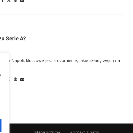
zu Serie A?
o FC i Napoli, kluczowe jest zrozumienie, jakie składy wyjdą na
,
Mapa witryny
Kontakt z nami