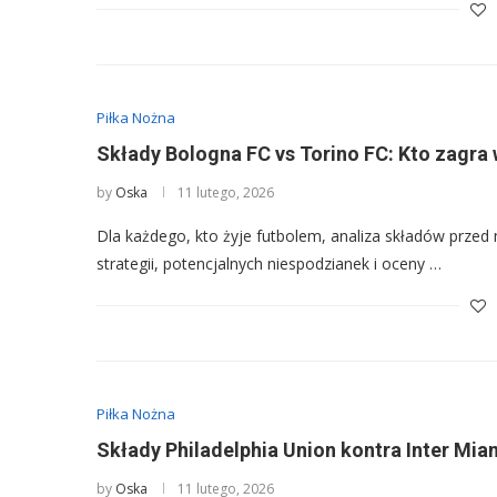
Piłka Nożna
Składy Bologna FC vs Torino FC: Kto zagra w
by
Oska
11 lutego, 2026
Dla każdego, kto żyje futbolem, analiza składów przed 
strategii, potencjalnych niespodzianek i oceny …
Piłka Nożna
Składy Philadelphia Union kontra Inter Mia
by
Oska
11 lutego, 2026