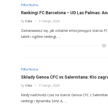
Piłka Nożna
Rankingi FC Barcelona – UD Las Palmas: An
by
Oska
11 lutego, 2026
Zastanawiasz się, jak ostatnie emocjonujące starcia F
tabeli i ogólne rankingi, …
Piłka Nożna
Składy Genoa CFC vs Salernitana: Kto zagra
by
Oska
11 lutego, 2026
Kiedy nadchodzi czas na starcie Genoa CFC z Salernitan
rankingi i dynamikę Serie A, …