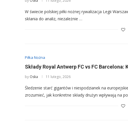
by
Oska
11 lutego, 2026
W świecie polskiej piłki nożnej rywalizacja Legii Wars
skłania do analiz, niezależnie …
Piłka Nożna
Składy Royal Antwerp FC vs FC Barcelona: 
by
Oska
11 lutego, 2026
Śledzenie starć gigantów i niespodzianek na europejsk
zrozumieć, jak konkretne składy drużyn wpływają na po