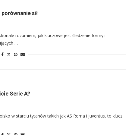
i porównanie sił
oskonale rozumiem, jak kluczowe jest śledzenie formy i
ujących …
cie Serie A?
isko w starciu tytanów takich jak AS Roma i Juventus, to klucz