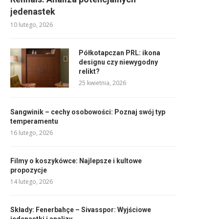
jedenastek
10 lutego, 2026
Półkotapczan PRL: ikona
designu czy niewygodny
relikt?
25 kwietnia, 2026
Sangwinik – cechy osobowości: Poznaj swój typ
temperamentu
16 lutego, 2026
Filmy o koszykówce: Najlepsze i kultowe
propozycje
14 lutego, 2026
Składy: Fenerbahçe – Sivasspor: Wyjściowe