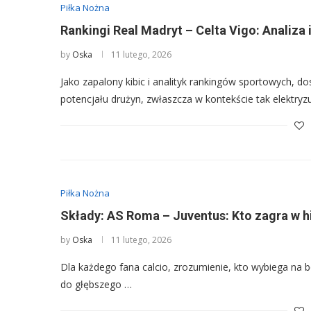
Piłka Nożna
Rankingi Real Madryt – Celta Vigo: Analiza 
by
Oska
11 lutego, 2026
Jako zapalony kibic i analityk rankingów sportowych, d
potencjału drużyn, zwłaszcza w kontekście tak elektryz
Piłka Nożna
Składy: AS Roma – Juventus: Kto zagra w hi
by
Oska
11 lutego, 2026
Dla każdego fana calcio, zrozumienie, kto wybiega na bo
do głębszego …