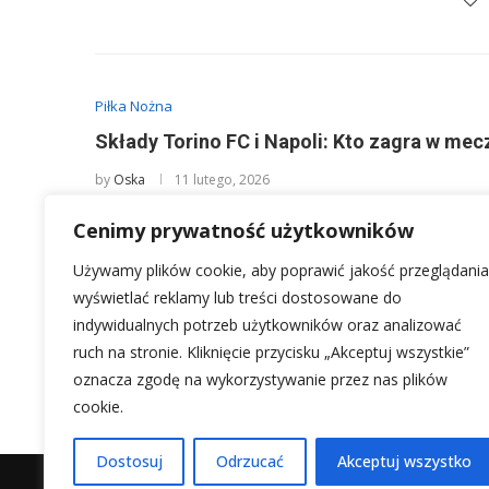
Piłka Nożna
Składy Torino FC i Napoli: Kto zagra w mec
by
Oska
11 lutego, 2026
Kiedy przychodzi czas na starcie takich drużyn jak Torin
Cenimy prywatność użytkowników
murawę, bo to …
Używamy plików cookie, aby poprawić jakość przeglądania
wyświetlać reklamy lub treści dostosowane do
indywidualnych potrzeb użytkowników oraz analizować
ruch na stronie. Kliknięcie przycisku „Akceptuj wszystkie”
1
…
2
3
24
oznacza zgodę na wykorzystywanie przez nas plików
cookie.
Dostosuj
Odrzucać
Akceptuj wszystko