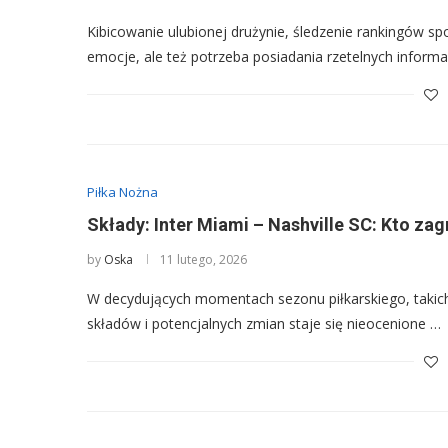
Kibicowanie ulubionej drużynie, śledzenie rankingów s
emocje, ale też potrzeba posiadania rzetelnych informa
Piłka Nożna
Składy: Inter Miami – Nashville SC: Kto zag
by
Oska
11 lutego, 2026
W decydujących momentach sezonu piłkarskiego, takich 
składów i potencjalnych zmian staje się nieocenione …