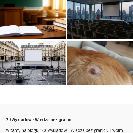
Jak przygotować się do cyklu
Najciekawsze cykle otwartych
otwartych wykładów
spotkań edukacyjnych w
akademickich
metropolii
Jak zorganizować cykl
wykładów otwartych w
Guzek u psa? Zobacz, czy to
przestrzeni miejskiej
kaszak i jak go leczyć
20 Wykladow - Wiedza bez granic.
Witamy na blogu "20 Wykladow - Wiedza bez granic", Twoim