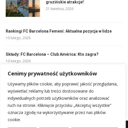
gruzińskie atrakcje!
21 kwietnia, 2026
Rankingi FC Barcelona Femení: Aktualna pozycja w lidze
10 lutego, 2026
Składy: FC Barcelona – Club América: Kto zagra?
10 lutego, 2026
Cenimy prywatność użytkowników
Kraków: ceny, atrakcje, wycieczki –
Twój przewodnik po grodzie Kraka
Używamy plików cookie, aby poprawić jakość przeglądania,
21 kwietnia, 2026
wyświetlać reklamy lub treści dostosowane do
indywidualnych potrzeb użytkowników oraz analizować
ruch na stronie. Kliknięcie przycisku „Akceptuj wszystkie”
oznacza zgodę na wykorzystywanie przez nas plików
cookie.