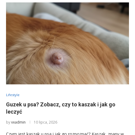
Lifestyle
Guzek u psa? Zobacz, czy to kaszak i jak go
leczyć
by
vxadmin
10 lipca, 2026
Czym jest kaszak u psa i jak go rozpoznać? Kaszak, znany w