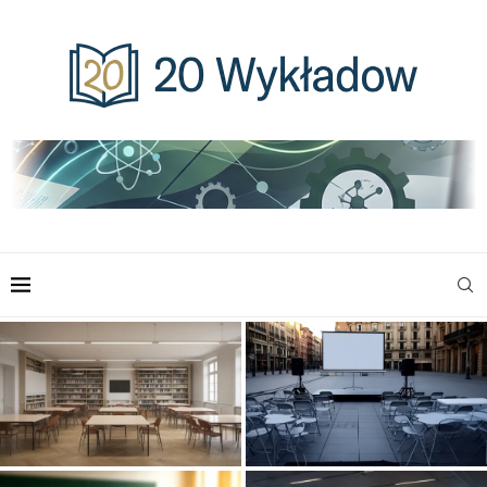
Przegląd akademickich cykli
Jak zorganizować cykl spotkań
wykładowych w największych
edukacyjnych w przestrzeni
ośrodkach
miejskiej