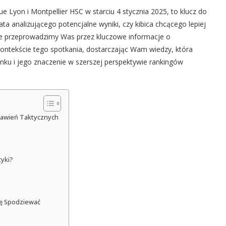
e Lyon i Montpellier HSC w starciu 4 stycznia 2025, to klucz do
ata analizującego potencjalne wyniki, czy kibica chcącego lepiej
ule przeprowadzimy Was przez kluczowe informacje o
kontekście tego spotkania, dostarczając Wam wiedzy, która
u i jego znaczenie w szerszej perspektywie rankingów
stawień Taktycznych
tyki?
ię Spodziewać