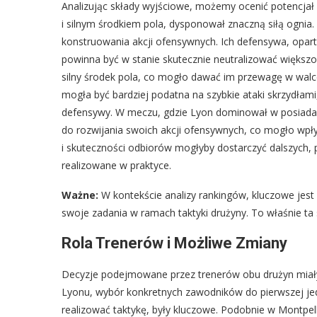
Analizując składy wyjściowe, możemy ocenić potencjał
i silnym środkiem pola, dysponował znaczną siłą ognia
konstruowania akcji ofensywnych. Ich defensywa, opar
powinna być w stanie skutecznie neutralizować większoś
silny środek pola, co mogło dawać im przewagę w walce
mogła być bardziej podatna na szybkie ataki skrzydłami,
defensywy. W meczu, gdzie Lyon dominował w posiadaniu
do rozwijania swoich akcji ofensywnych, co mogło wpłyn
i skuteczności odbiorów mogłyby dostarczyć dalszych, p
realizowane w praktyce.
Ważne:
W kontekście analizy rankingów, kluczowe jest ni
swoje zadania w ramach taktyki drużyny. To właśnie ta 
Rola Trenerów i Możliwe Zmiany
Decyzje podejmowane przez trenerów obu drużyn miały
Lyonu, wybór konkretnych zawodników do pierwszej jeden
realizować taktykę, były kluczowe. Podobnie w Montpelli