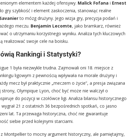
eocenionym elementem każdej ofensywy.
Malick Fofana
i
Ernest
 do gry szybkość i element zaskoczenia, stanowiąc realne
 Savanier
to mózg drużyny. Jego wizja gry, precyzja podań i
 każdego meczu.
Benjamin Lecomte
, jako bramkarz, również
ować o utrzymaniu korzystnego wyniku. Analiza tych kluczowych
ją realizować swoje cele na boisku.
ówią Rankingi i Statystyki?
igue 1 była niezwykle trudna. Zajmowali oni 18. miejsce z
rankingu ligowym z pewnością wpływała na morale drużyny i
każdy mecz był praktycznie „meczem o życie”, a presja związana
j strony, Olympique Lyon, choć być może nie walczył o
ruje do pozycji w czołówce ligi. Analiza bilansu historycznego
n wygrał 21 z ostatnich 36 bezpośrednich spotkań, co jasno
zeni lat. Ta przewaga historyczna, choć nie gwarantuje
ć siebie przed kolejnymi starciami.
z Montpellier to mocny argument historyczny, ale pamiętajmy,