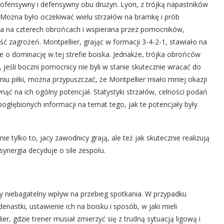
 ofensywny i defensywny obu drużyn. Lyon, z trójką napastników
. Można było oczekiwać wielu strzałów na bramkę i prób
ta na czterech obrońcach i wspierana przez pomocników,
ć zagrożeń. Montpellier, grając w formacji 3-4-2-1, stawiało na
 o dominację w tej strefie boiska. Jednakże, trójka obrońców
 jeśli boczni pomocnicy nie byli w stanie skutecznie wracać do
 piłki, można przypuszczać, że Montpellier miało mniej okazji
ąć na ich ogólny potencjał. Statystyki strzałów, celności podań
ogłębionych informacji na temat tego, jak te potencjały były
e tylko to, jacy zawodnicy grają, ale też jak skutecznie realizują
synergia decyduje o sile zespołu.
 niebagatelny wpływ na przebieg spotkania. W przypadku
astki, ustawienie ich na boisku i sposób, w jaki mieli
er, gdzie trener musiał zmierzyć się z trudną sytuacją ligową i