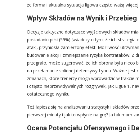
że forma i aktualna sytuacja ligowa często ważą więcej 
Wpływ Składów na Wynik i Przebie
Decyzje taktyczne dotyczące wyjściowych składów mia
posiadaniu piłki (59%) świadczy o tym, że ich strategia 
ataki, przyniosła zamierzony efekt. Możliwość utrzyman
budowanie akcji i zmniejszanie ryzyka kontrataków. Z dru
przegrało, może sugerować, że ich obrona była nieco b
na przełamanie solidnej defensywy Lyonu. Ważne jest 
zmianach, które trenerzy mogą wprowadzić w trakcie m
i często nieprzewidywalnych rozgrywek, jak Ligue 1, n
ostatecznego wyniku.
Też łapiesz się na analizowaniu statystyk i składów p
pierwszej minuty i jak to wpłynie na grę? Ja tak mam z
Ocena Potencjału Ofensywnego i 