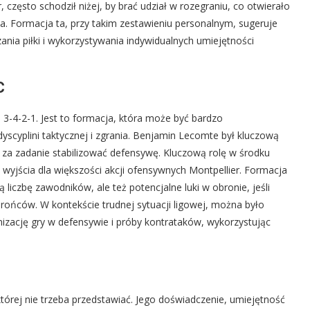
 często schodził niżej, by brać udział w rozegraniu, co otwierało
a. Formacja ta, przy takim zestawieniu personalnym, sugeruje
nia piłki i wykorzystywania indywidualnych umiejętności
C
e 3-4-2-1. Jest to formacja, która może być bardzo
scyplini taktycznej i zgrania. Benjamin Lecomte był kluczową
 za zadanie stabilizować defensywę. Kluczową rolę w środku
 wyjścia dla większości akcji ofensywnych Montpellier. Formacja
liczbę zawodników, ale też potencjalne luki w obronie, jeśli
rońców. W kontekście trudnej sytuacji ligowej, można było
nizację gry w defensywie i próby kontrataków, wykorzystując
tórej nie trzeba przedstawiać. Jego doświadczenie, umiejętność