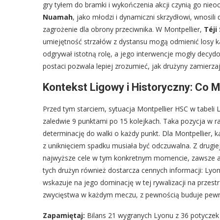
gry tyłem do bramki i wykończenia akcji czynią go ni
Nuamah
, jako młodzi i dynamiczni skrzydłowi, wnosili
zagrożenie dla obrony przeciwnika. W Montpellier,
Téji
umiejętność strzałów z dystansu mogą odmienić losy
odgrywał istotną rolę, a jego interwencje mogły decyd
postaci pozwala lepiej zrozumieć, jak drużyny zamierza
Kontekst Ligowy i Historyczny: Co M
Przed tym starciem, sytuacja Montpellier HSC w tabeli L
zaledwie 9 punktami po 15 kolejkach. Taka pozycja w 
determinację do walki o każdy punkt. Dla Montpellier, 
z uniknięciem spadku musiała być odczuwalna. Z drugie
najwyższe cele w tym konkretnym momencie, zawsze aspi
tych drużyn również dostarcza cennych informacji: Lyo
wskazuje na jego dominację w tej rywalizacji na przestr
zwycięstwa w każdym meczu, z pewnością buduje pewnoś
Zapamiętaj:
Bilans 21 wygranych Lyonu z 36 potyczek 