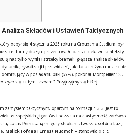
: Analiza Składów i Ustawień Taktycznych
 który odbył się 4 stycznia 2025 roku na Groupama Stadium, był
bieżącej formy drużyn, prezentowało bardzo ciekawe konteksty.
ują nas tylko wyniki i strzelcy bramek, głębsza analiza składów
 dynamikę rywalizacji i przewidzieć, jak dana drużyna radzi sobie
 dominujący w posiadaniu piłki (59%), pokonał Montpellier 1:0,
 kryło się za tymi liczbami? Przyjrzyjmy się bliżej.
n
ym zamysłem taktycznym, opartym na formacji 4-3-3. Jest to
d wielu europejskich gigantów i pozwala na elastyczność zarówno
zu, Lucas Perri stanął między słupkami, tworząc solidną bazę
te
,
Malick Fofana
i
Ernest Nuamah
– stanowiła o sile