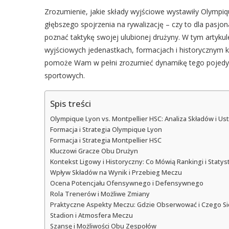
Zrozumienie, jakie składy wyjściowe wystawiły Olympiqu
głębszego spojrzenia na rywalizację – czy to dla pasjon
poznać taktykę swojej ulubionej drużyny. W tym artyk
wyjściowych jedenastkach, formacjach i historycznym 
pomoże Wam w pełni zrozumieć dynamikę tego pojedynk
sportowych.
Spis treści
Olympique Lyon vs. Montpellier HSC: Analiza Składów i U
Formacja i Strategia Olympique Lyon
Formacja i Strategia Montpellier HSC
Kluczowi Gracze Obu Drużyn
Kontekst Ligowy i Historyczny: Co Mówią Rankingi i Statys
Wpływ Składów na Wynik i Przebieg Meczu
Ocena Potencjału Ofensywnego i Defensywnego
Rola Trenerów i Możliwe Zmiany
Praktyczne Aspekty Meczu: Gdzie Obserwować i Czego S
Stadion i Atmosfera Meczu
Szansę i Możliwości Obu Zespołów