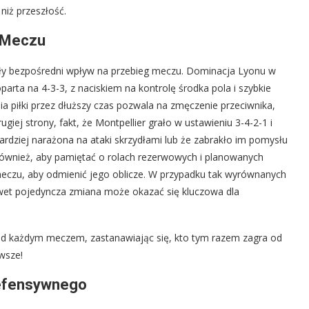
niż przeszłość.
g Meczu
ły bezpośredni wpływ na przebieg meczu. Dominacja Lyonu w
oparta na 4-3-3, z naciskiem na kontrolę środka pola i szybkie
ia piłki przez dłuższy czas pozwala na zmęczenie przeciwnika,
giej strony, fakt, że Montpellier grało w ustawieniu 3-4-2-1 i
ardziej narażona na ataki skrzydłami lub że zabrakło im pomysłu
również, aby pamiętać o rolach rezerwowych i planowanych
eczu, aby odmienić jego oblicze. W przypadku tak wyrównanych
awet pojedyncza zmiana może okazać się kluczowa dla
rzed każdym meczem, zastanawiając się, kto tym razem zagra od
awsze!
Defensywnego