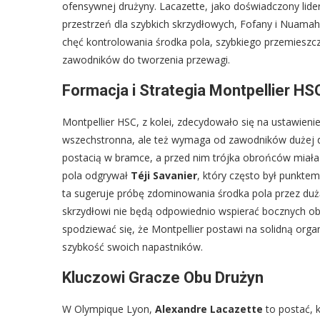
ofensywnej drużyny. Lacazette, jako doświadczony lider,
przestrzeń dla szybkich skrzydłowych, Fofany i Nuamah
chęć kontrolowania środka pola, szybkiego przemieszcza
zawodników do tworzenia przewagi.
Formacja i Strategia Montpellier HS
Montpellier HSC, z kolei, zdecydowało się na ustawieni
wszechstronna, ale też wymaga od zawodników dużej dy
postacią w bramce, a przed nim trójka obrońców miała
pola odgrywał
Téji Savanier
, który często był punktem
ta sugeruje próbę zdominowania środka pola przez dużą 
skrzydłowi nie będą odpowiednio wspierać bocznych ob
spodziewać się, że Montpellier postawi na solidną orga
szybkość swoich napastników.
Kluczowi Gracze Obu Drużyn
W Olympique Lyon,
Alexandre Lacazette
to postać, k