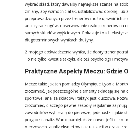
wybrać skład, który dawałby największe szanse na zdo
zmiany, aby wzmocnić atak, ustabilizować obronę, lub z
przeprowadzonych przez trenerów może ujawnić ich stra
analizy rankingów, obserwowanie reakcji trenerów na r
samych składów wyjściowych. Pokazuje to ich elastyczn
długoterminowych wynikach drużyny.
Z mojego doświadczenia wynika, że dobry trener potraf
To nie tylko kwestia taktyki, ale też psychologii i mo
Praktyczne Aspekty Meczu: Gdzie 
Mecze takie jak ten pomiędzy Olympique Lyon a Montpelli
zrozumieć, jak poszczególne elementy składają się na o
sportowe, analiza składów i taktyk jest kluczowa. Pozwa
zrozumieć, dlaczego pewne zespoły regularnie zajmują w
zawodników wybierają do pierwszej jedenastki i jakie 
prognoz i analiz. Warto pamiętać, że nawet jeśli nie 
meczowych, analiz ekspertów i aktualizacji w czasie r