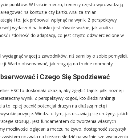
bycie punktów. W trakcie meczu, trenerzy często wprowadzają
areagować na kontuzje czy kartki. Analiza zmian
tegię i to, jak próbowali wpłynąć na wynik. Z perspektywy
ozwój wydarzeń na boisku jest równie ważne, jak analiza
ość i zdolność do adaptacji, co jest często odzwierciedlone w
i wyciągnąć więcej z zawodników, niż sami by o sobie pomyśleli.
tywacji. Warto obserwować, jak reagują na trudne momenty.
Obserwować i Czego Się Spodziewać
er HSC to doskonała okazja, aby zgłębić tajniki piłki nożnej i
stateczny wynik. Z perspektywy kogoś, kto śledzi rankingi
la to lepiej ocenić potencjał drużyn na dłuższą metę i
ysokie pozycje. Wiedza o tym, jak ustawiają się drużyny, jakich
strategie stosują, jest fundamentem do tworzenia własnych
mamy możliwości oglądania meczu na żywo, dostępność statystyk
zeczywistym pozwala na bieżąco śledzić najważniejsze wydarzenia