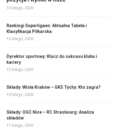
10 lutego, 2026
Rankingi Superligaen: Aktualna Tabela i
Klasyfikacja Piłkarska
10 lutego, 2026
Dyrektor sportowy: Klucz do sukcesu klubu i
kariery
12 lutego, 2026
Składy: Wisła Kraków – GKS Tychy: Kto zagra?
10 lutego, 2026
Składy: OGC Nice – RC Strasbourg: Analiza
składów
11 lutego, 2026