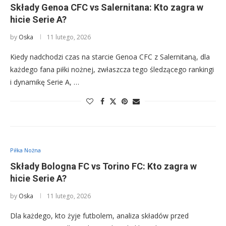
Składy Genoa CFC vs Salernitana: Kto zagra w
hicie Serie A?
by
Oska
11 lutego, 2026
Kiedy nadchodzi czas na starcie Genoa CFC z Salernitaną, dla
każdego fana piłki nożnej, zwłaszcza tego śledzącego rankingi
i dynamikę Serie A, …
Piłka Nożna
Składy Bologna FC vs Torino FC: Kto zagra w
hicie Serie A?
by
Oska
11 lutego, 2026
Dla każdego, kto żyje futbolem, analiza składów przed