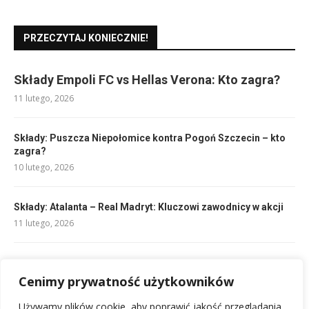
PRZECZYTAJ KONIECZNIE!
Składy Empoli FC vs Hellas Verona: Kto zagra?
11 lutego, 2026
Składy: Puszcza Niepołomice kontra Pogoń Szczecin – kto
zagra?
10 lutego, 2026
Składy: Atalanta – Real Madryt: Kluczowi zawodnicy w akcji
11 lutego, 2026
Atak w siatkówce: co to jest, przyczyny i jak zapobiegać
12 lutego, 2026
Cenimy prywatność użytkowników
Używamy plików cookie, aby poprawić jakość przeglądania,