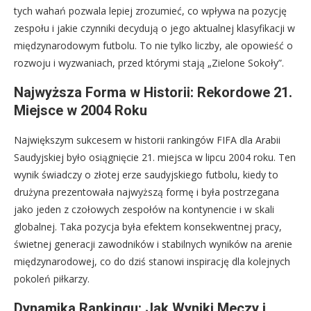
tych wahań pozwala lepiej zrozumieć, co wpływa na pozycję
zespołu i jakie czynniki decydują o jego aktualnej klasyfikacji w
międzynarodowym futbolu. To nie tylko liczby, ale opowieść o
rozwoju i wyzwaniach, przed którymi stają „Zielone Sokoły”.
Najwyższa Forma w Historii: Rekordowe 21.
Miejsce w 2004 Roku
Największym sukcesem w historii rankingów FIFA dla Arabii
Saudyjskiej było osiągnięcie 21. miejsca w lipcu 2004 roku. Ten
wynik świadczy o złotej erze saudyjskiego futbolu, kiedy to
drużyna prezentowała najwyższą formę i była postrzegana
jako jeden z czołowych zespołów na kontynencie i w skali
globalnej. Taka pozycja była efektem konsekwentnej pracy,
świetnej generacji zawodników i stabilnych wyników na arenie
międzynarodowej, co do dziś stanowi inspirację dla kolejnych
pokoleń piłkarzy.
Dynamika Rankingu: Jak Wyniki Meczy i