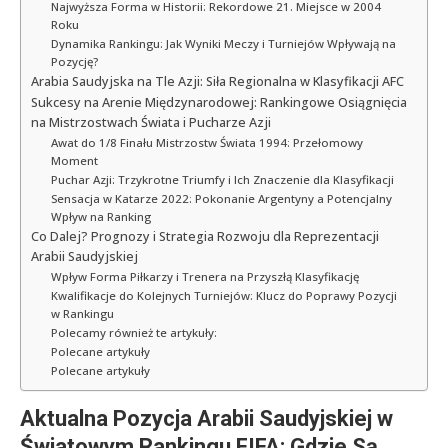
Najwyższa Forma w Historii: Rekordowe 21. Miejsce w 2004
Roku
Dynamika Rankingu: Jak Wyniki Meczy i Turniejów Wpływają na
Pozycję?
Arabia Saudyjska na Tle Azji: Siła Regionalna w Klasyfikacji AFC
Sukcesy na Arenie Międzynarodowej: Rankingowe Osiągnięcia
na Mistrzostwach Świata i Pucharze Azji
Awat do 1/8 Finału Mistrzostw Świata 1994: Przełomowy
Moment
Puchar Azji: Trzykrotne Triumfy i Ich Znaczenie dla Klasyfikacji
Sensacja w Katarze 2022: Pokonanie Argentyny a Potencjalny
Wpływ na Ranking
Co Dalej? Prognozy i Strategia Rozwoju dla Reprezentacji
Arabii Saudyjskiej
Wpływ Forma Piłkarzy i Trenera na Przyszłą Klasyfikację
Kwalifikacje do Kolejnych Turniejów: Klucz do Poprawy Pozycji
w Rankingu
Polecamy również te artykuły:
Polecane artykuły
Polecane artykuły
Aktualna Pozycja Arabii Saudyjskiej w
Światowym Rankingu FIFA: Gdzie Są