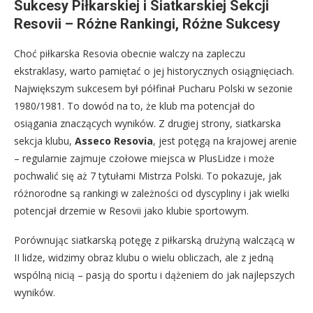
Sukcesy Piłkarskiej i Siatkarskiej Sekcji
Resovii – Różne Rankingi, Różne Sukcesy
Choć piłkarska Resovia obecnie walczy na zapleczu
ekstraklasy, warto pamiętać o jej historycznych osiągnięciach.
Największym sukcesem był półfinał Pucharu Polski w sezonie
1980/1981. To dowód na to, że klub ma potencjał do
osiągania znaczących wyników. Z drugiej strony, siatkarska
sekcja klubu,
Asseco Resovia
, jest potęgą na krajowej arenie
– regularnie zajmuje czołowe miejsca w PlusLidze i może
pochwalić się aż 7 tytułami Mistrza Polski. To pokazuje, jak
różnorodne są rankingi w zależności od dyscypliny i jak wielki
potencjał drzemie w Resovii jako klubie sportowym.
Porównując siatkarską potęgę z piłkarską drużyną walczącą w
II lidze, widzimy obraz klubu o wielu obliczach, ale z jedną
wspólną nicią – pasją do sportu i dążeniem do jak najlepszych
wyników.