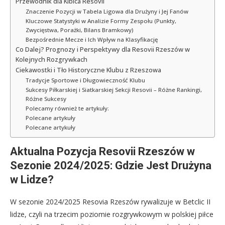
Przewodnik dla Kibica Resovii
Znaczenie Pozycji w Tabela Ligowa dla Drużyny i Jej Fanów
Kluczowe Statystyki w Analizie Formy Zespołu (Punkty,
Zwycięstwa, Porażki, Bilans Bramkowy)
Bezpośrednie Mecze i Ich Wpływ na Klasyfikację
Co Dalej? Prognozy i Perspektywy dla Resovii Rzeszów w
Kolejnych Rozgrywkach
Ciekawostki i Tło Historyczne Klubu z Rzeszowa
Tradycje Sportowe i Długowieczność Klubu
Sukcesy Piłkarskiej i Siatkarskiej Sekcji Resovii – Różne Rankingi,
Różne Sukcesy
Polecamy również te artykuły:
Polecane artykuły
Polecane artykuły
Aktualna Pozycja Resovii Rzeszów w
Sezonie 2024/2025: Gdzie Jest Drużyna
w Lidze?
W sezonie 2024/2025 Resovia Rzeszów rywalizuje w Betclic II
lidze, czyli na trzecim poziomie rozgrywkowym w polskiej piłce