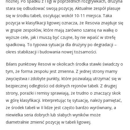
nożnej. Po spadku z I ligi w poprzednich rozgrywkach, drużyna
stara się odbudować swoją pozycję. Aktualnie zespół plasuje
się w środku tabeli, oscylując wokół 10-11 miejsca. Taka
pozycja w klasyfikacji ligowej oznacza, że Resovia znajduje się
w grupie zespołów, które mają zarówno szansę na walkę o
wyższe cele, jak i muszą być czujne, by nie wpaść w strefę
spadkową. To typowa sytuacja dla drużyny po degradacji –
okres stabilizacji i budowania nowej tożsamości.
Bilans punktowy Resovii w okolicach środka stawki świadczy o
tym, że forma zespołu jest zmienna. Z jednej strony mamy
zwycięstwa i zdobyte punkty, które pozwalają utrzymać się w
bezpiecznej odległości od dolnych rejonów tabeli. Z drugiej
strony, porażki i remisy sprawiają, że trudno o znaczący skok
w górę klasyfikacji. Interpretując tę sytuację, należy pamiętać,
że środek tabeli w II lidze jest często bardzo wyrównany, a
niewielka seria dobrych lub słabych wyników może
diametralnie zmienić pozycję w tabeli ligowej.