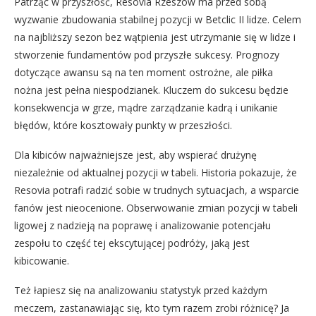
Patrząc w przyszłość, Resovia Rzeszów ma przed sobą
wyzwanie zbudowania stabilnej pozycji w Betclic II lidze. Celem
na najbliższy sezon bez wątpienia jest utrzymanie się w lidze i
stworzenie fundamentów pod przyszłe sukcesy. Prognozy
dotyczące awansu są na ten moment ostrożne, ale piłka
nożna jest pełna niespodzianek. Kluczem do sukcesu będzie
konsekwencja w grze, mądre zarządzanie kadrą i unikanie
błędów, które kosztowały punkty w przeszłości.
Dla kibiców najważniejsze jest, aby wspierać drużynę
niezależnie od aktualnej pozycji w tabeli. Historia pokazuje, że
Resovia potrafi radzić sobie w trudnych sytuacjach, a wsparcie
fanów jest nieocenione. Obserwowanie zmian pozycji w tabeli
ligowej z nadzieją na poprawę i analizowanie potencjału
zespołu to część tej ekscytującej podróży, jaką jest
kibicowanie.
Też łapiesz się na analizowaniu statystyk przed każdym
meczem, zastanawiając się, kto tym razem zrobi różnicę? Ja