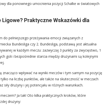
czowy dla ponownego umocnienia pozycji Schalke w światowych
je Ligowe? Praktyczne Wskazówki dla
zem do pełniejszego przeżywania emocji związanych z
iemiecka Bundesliga czy 2. Bundesliga, podstawą jest aktualna
dobywanej w każdym meczu: zazwyczaj 3 punkty za zwycięstwo, 1
nych goli i bezpośrednie starcia między drużynami są kolejnymi
ej.
ogą znacząco wpływać na wyniki meczów i tym samym na pozycję
ie tylko na liczbę punktów, ale także na skuteczność w meczach
 siły drużyny i jej potencjału w różnych warunkach.
 meczem? Ja tak! Oto kilka praktycznych kroków, które
żdej drużyny: