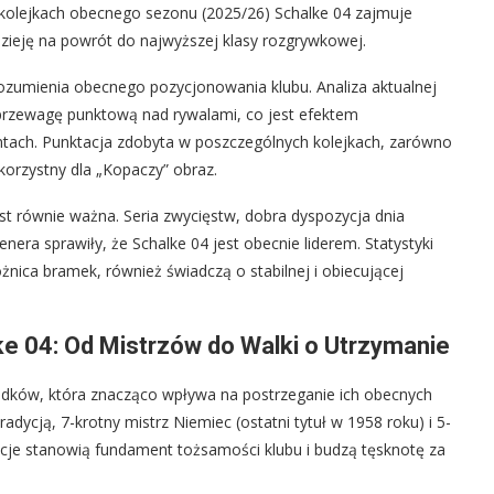
h kolejkach obecnego sezonu (2025/26) Schalke 04 zajmuje
zieję na powrót do najwyższej klasy rozgrywkowej.
ozumienia obecnego pozycjonowania klubu. Analiza aktualnej
 przewagę punktową nad rywalami, co jest efektem
tach. Punktacja zdobyta w poszczególnych kolejkach, zarówno
 korzystny dla „Kopaczy” obraz.
st równie ważna. Seria zwycięstw, dobra dyspozycja dnia
era sprawiły, że Schalke 04 jest obecnie liderem. Statystyki
óżnica bramek, również świadczą o stabilnej i obiecującej
ke 04: Od Mistrzów do Walki o Utrzymanie
padków, która znacząco wpływa na postrzeganie ich obecnych
dycją, 7-krotny mistrz Niemiec (ostatni tytuł w 1958 roku) i 5-
cje stanowią fundament tożsamości klubu i budzą tęsknotę za