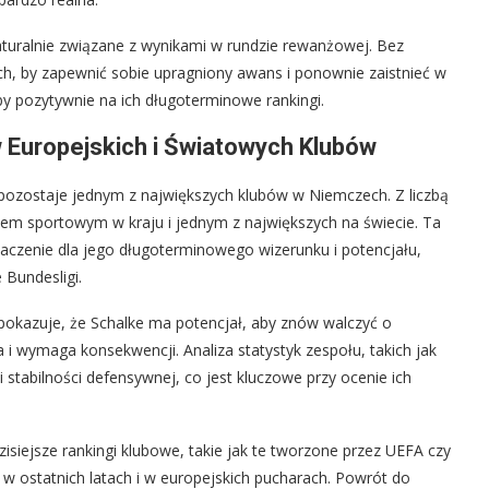
turalnie związane z wynikami w rundzie rewanżowej. Bez
ch, by zapewnić sobie upragniony awans i ponownie zaistnieć w
oby pozytywnie na ich długoterminowe rankingi.
 Europejskich i Światowych Klubów
, pozostaje jednym z największych klubów w Niemczech. Z liczbą
bem sportowym w kraju i jednym z największych na świecie. Ta
czenie dla jego długoterminowego wizerunku i potencjału,
 Bundesligi.
 pokazuje, że Schalke ma potencjał, aby znów walczyć o
 i wymaga konsekwencji. Analiza statystyk zespołu, takich jak
i stabilności defensywnej, co jest kluczowe przy ocenie ich
isiejsze rankingi klubowe, takie jak te tworzone przez UEFA czy
 w ostatnich latach i w europejskich pucharach. Powrót do