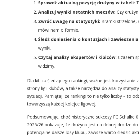
Sprawdź aktualną pozycję drużyny w tabeli:
T
Analizuj wyniki ostatnich meczów:
Czy drużyna
Zwróć uwagę na statystyki:
Bramki strzelone, 
mówi nam o formie.
Śledź doniesienia o kontuzjach i zawieszenia
wyniki.
Czytaj analizy ekspertów i kibiców:
Czasem spo
widzimy.
Dla kibica śledzącego rankingi, ważne jest korzystanie 
strony lig i klubów, a także narzędzia do analizy staty
sytuacji. Pamiętaj, że rankingi to nie tylko liczby – to odz
towarzyszą każdej kolejce ligowej.
Podsumowując, choć historyczne sukcesy FC Schalke 04
2025/26 pokazuje, że drużyna jest na dobrej drodze do
potencjalne dalsze losy klubu, zawsze warto śledzić akt