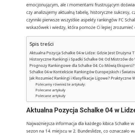
emocjonującym, ale i momentami frustrującym doświadc
czy analizujemy aktualną tabelę, historyczne sukcesy, 
czynniki pierwsze wszystkie aspekty rankingów FC Schalk
wskazówek i wiedzy, która pomoże Ci lepiej zrozumieć o
Spis treści
Aktualna Pozycja Schalke 04 w Lidze: Gdzie Jest Drużyna 
Historyczne Rankingi i Spadki Schalke 04: Od Mistrzów do
Prognozy Rankingowe dla Schalke 04: Co Mówią Eksperci?
Schalke 04 w Kontekście Rankingów Europejskich i Świat
Jak Rozumieć Rankingi i Klasyfikacje Ligowe? Praktyczne 
Polecamy również te artykuły:
Polecane artykuły
Polecane artykuły
Aktualna Pozycja Schalke 04 w Lidz
Najważniejsza informacja dla każdego kibica Schalke w
sezon na 14. miejscu w 2. Bundeslidze, co oznaczało wa