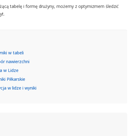
ieżącą tabelę i formę drużyny, możemy z optymizmem śledzić
yt.
iki w tabeli
bór nawierzchni
ja w Lidze
ki Piłkarskie
ja w lidze i wyniki