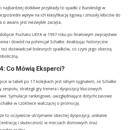
o najbardziej dotkliwe przykłady to spadki z Bundesligi w
zpośredni wpływ na ich klasyfikację ligową i zmusiły kibiców do
a o awans jest niezwykle zacięta.
obycie Pucharu UEFA w 1997 roku po finałowym zwycięstwie
enia i dowód na potencjał Schalke. Analizując historyczne
ale też doświadczał bolesnych spadków, co czyni jego obecną
mboliczną.
4: Co Mówią Eksperci?
sce w tabeli po 17 kolejkach jest silnym sygnałem, że Schalke
zespołu, strategii gry trenera i dyspozycji kluczowych
we. Symulacje rankingowe, uwzględniające dotychczasowe
ą Schalke w czołówce walczącej o promocję.
ze to oczywiście utrzymanie obecnej dyspozycji, unikanie
koncentrację i skuteczność w meczach domowych oraz
bardzo realna.