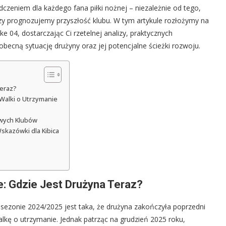
zeniem dla każdego fana piłki nożnej – niezależnie od tego,
czy prognozujemy przyszłość klubu. W tym artykule rozłożymy na
e 04, dostarczając Ci rzetelnej analizy, praktycznych
becną sytuację drużyny oraz jej potencjalne ścieżki rozwoju.
Teraz?
 Walki o Utrzymanie
owych Klubów
Wskazówki dla Kibica
e: Gdzie Jest Drużyna Teraz?
 sezonie 2024/2025 jest taka, że drużyna zakończyła poprzedni
lkę o utrzymanie. Jednak patrząc na grudzień 2025 roku,