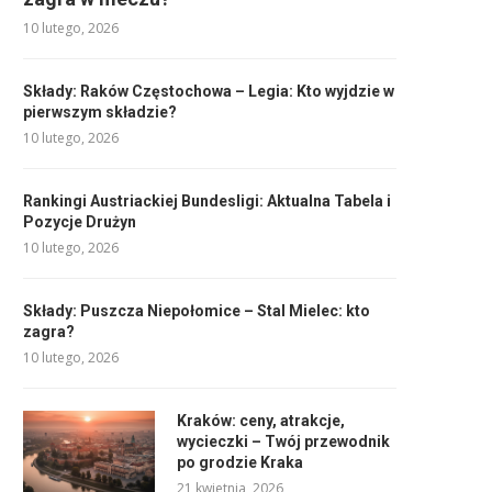
10 lutego, 2026
Składy: Raków Częstochowa – Legia: Kto wyjdzie w
pierwszym składzie?
10 lutego, 2026
Rankingi Austriackiej Bundesligi: Aktualna Tabela i
Pozycje Drużyn
10 lutego, 2026
Składy: Puszcza Niepołomice – Stal Mielec: kto
zagra?
10 lutego, 2026
Kraków: ceny, atrakcje,
wycieczki – Twój przewodnik
po grodzie Kraka
21 kwietnia, 2026