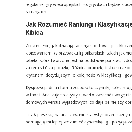
regularnej gry w europejskich rozgrywkach będzie klu
rankingach.
Jak Rozumieć Rankingi i Klasyfikac
Kibica
Zrozumienie, jak działają rankingi sportowe, jest kluc
kibicowaniem. W przypadku lig piłkarskich, takich jak n
tabela, która tworzona jest na podstawie punktacji z
za remis i 0 za porażkę. Różnica bramek, liczba strzelo
kryteriami decydującymi o kolejności w klasyfikacji ligow
Dyspozycja dnia i forma zespołu to czynniki, które m
w tabeli. Analizując statystyki, warto zwracać uwagę n
domowych versus wyjazdowych, co daje pełniejszy obraz
Też łapiesz się na analizowaniu statystyk przed każdym
pomagają mi lepiej zrozumieć dynamikę ligi i pozycję ka