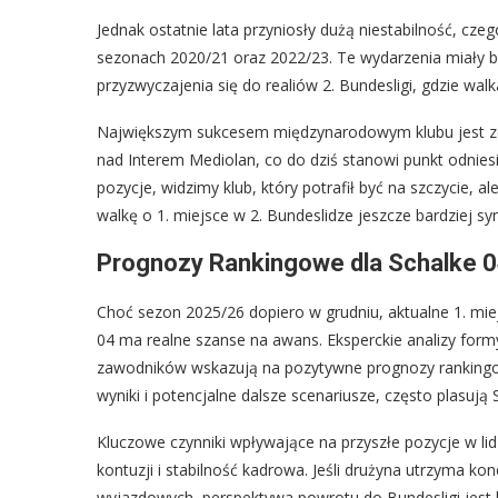
Jednak ostatnie lata przyniosły dużą niestabilność, czeg
sezonach 2020/21 oraz 2022/23. Te wydarzenia miały be
przyzwyczajenia się do realiów 2. Bundesligi, gdzie walk
Największym sukcesem międzynarodowym klubu jest zd
nad Interem Mediolan, co do dziś stanowi punkt odniesi
pozycje, widzimy klub, który potrafił być na szczycie, 
walkę o 1. miejsce w 2. Bundeslidze jeszcze bardziej sy
Prognozy Rankingowe dla Schalke 0
Choć sezon 2025/26 dopiero w grudniu, aktualne 1. miej
04 ma realne szanse na awans. Eksperckie analizy formy 
zawodników wskazują na pozytywne prognozy rankingo
wyniki i potencjalne dalsze scenariusze, często plasuj
Kluczowe czynniki wpływające na przyszłe pozycje w lid
kontuzji i stabilność kadrowa. Jeśli drużyna utrzyma 
wyjazdowych, perspektywa powrotu do Bundesligi jest 