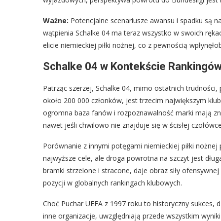
Ważne:
Potencjalne scenariusze awansu i spadku są na
wątpienia Schalke 04 ma teraz wszystko w swoich ręka
elicie niemieckiej piłki nożnej, co z pewnością wpłynęł
Schalke 04 w Kontekście Rankingów
Patrząc szerzej, Schalke 04, mimo ostatnich trudności
około 200 000 członków, jest trzecim największym klu
ogromna baza fanów i rozpoznawalność marki mają zna
nawet jeśli chwilowo nie znajduje się w ścisłej czołówce
Porównanie z innymi potęgami niemieckiej piłki nożnej
najwyższe cele, ale droga powrotna na szczyt jest długa
bramki strzelone i stracone, daje obraz siły ofensywnej 
pozycji w globalnych rankingach klubowych.
Choć Puchar UEFA z 1997 roku to historyczny sukces, dz
inne organizacje, uwzględniają przede wszystkim wyniki