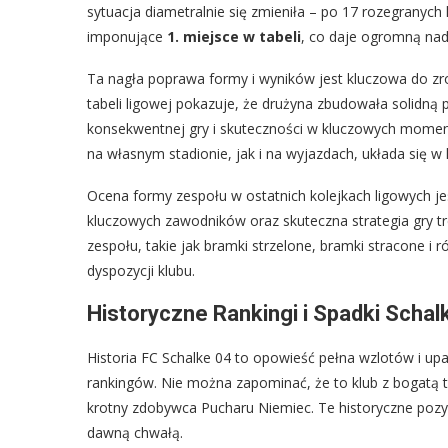
sytuacja diametralnie się zmieniła – po 17 rozegranyc
imponujące
1. miejsce w tabeli
, co daje ogromną nad
Ta nagła poprawa formy i wyników jest kluczowa do zr
tabeli ligowej pokazuje, że drużyna zbudowała solidną
konsekwentnej gry i skuteczności w kluczowych momen
na własnym stadionie, jak i na wyjazdach, układa się w
Ocena formy zespołu w ostatnich kolejkach ligowych je
kluczowych zawodników oraz skuteczna strategia gry tren
zespołu, takie jak bramki strzelone, bramki stracone i r
dyspozycji klubu.
Historyczne Rankingi i Spadki Schal
Historia FC Schalke 04 to opowieść pełna wzlotów i u
rankingów. Nie można zapominać, że to klub z bogatą tra
krotny zdobywca Pucharu Niemiec. Te historyczne pozy
dawną chwałą.