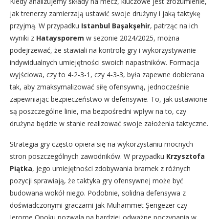
Kiedy analizujemy składy na mecz, kluczowe jest zrozumienie,
jak trenerzy zamierzają ustawić swoje drużyny i jaką taktykę
przyjmą. W przypadku
Istanbul Başakşehir
, patrząc na ich
wyniki z
Hataysporem
w sezonie 2024/2025, można
podejrzewać, że stawiali na kontrolę gry i wykorzystywanie
indywidualnych umiejętności swoich napastników. Formacja
wyjściowa, czy to 4-2-3-1, czy 4-3-3, była zapewne dobierana
tak, aby zmaksymalizować siłę ofensywną, jednocześnie
zapewniając bezpieczeństwo w defensywie. To, jak ustawione
są poszczególne linie, ma bezpośredni wpływ na to, czy
drużyna będzie w stanie realizować swoje założenia taktyczne.
Strategia gry często opiera się na wykorzystaniu mocnych
stron poszczególnych zawodników. W przypadku
Krzysztofa
Piątka
, jego umiejętności zdobywania bramek z różnych
pozycji sprawiają, że taktyka gry ofensywnej może być
budowana wokół niego. Podobnie, solidna defensywa z
doświadczonymi graczami jak Muhammet Şengezer czy
Jerome Opoku pozwala na bardziej odważne poczynania w