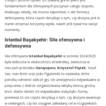
Crespo i Jerome Opoku. Ich stabilna gra w tyłach jest
fundamentem dla ofensywnych poczynań całego zespołu.
Analizując składy, nie można zapominać o sile formacji
defensywnej, która często decyduje o tym, czy drużyna jest w
stanie utrzymać korzystny wynik, nawet jeśli rywal ma swoje
momenty.
Istanbul Başakşehir: Siła ofensywna i
defensywna
Siła ofensywna
Istanbul Başakşehir
w sezonie 2024/2025
była widoczna w skuteczności strzeleckiej, zwłaszcza w
meczach przeciwko
Hataysporu
.
Krzysztof Piątek
, Yusuf
Sarı, Ivan Brnić oraz João Figueiredo to nazwiska, które
potrafią odmienić oblicze gry. Ich umiejętności indywidualne w
połączeniu z dobrze zorganizowaną taktyką tworzą groźną
broń. Warto śledzić ich indywidualne statystyki i formę,
ponieważ to oni często decydują o tym, czy drużyna awansuje
w rankingach, czy też osiągnie zakładany cel w rozgrywkach.