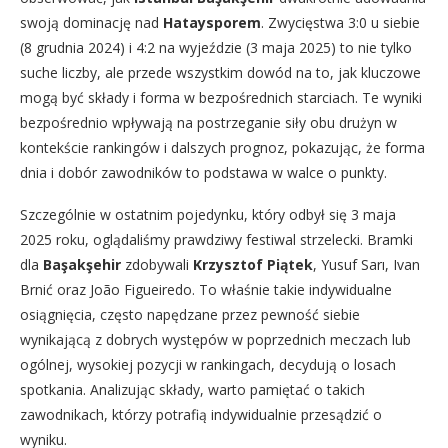
swoją dominację nad
Hataysporem
. Zwycięstwa 3:0 u siebie
(8 grudnia 2024) i 4:2 na wyjeździe (3 maja 2025) to nie tylko
suche liczby, ale przede wszystkim dowód na to, jak kluczowe
mogą być składy i forma w bezpośrednich starciach. Te wyniki
bezpośrednio wpływają na postrzeganie siły obu drużyn w
kontekście rankingów i dalszych prognoz, pokazując, że forma
dnia i dobór zawodników to podstawa w walce o punkty.
Szczególnie w ostatnim pojedynku, który odbył się 3 maja
2025 roku, oglądaliśmy prawdziwy festiwal strzelecki. Bramki
dla
Başakşehir
zdobywali
Krzysztof Piątek
, Yusuf Sarı, Ivan
Brnić oraz João Figueiredo. To właśnie takie indywidualne
osiągnięcia, często napędzane przez pewność siebie
wynikającą z dobrych występów w poprzednich meczach lub
ogólnej, wysokiej pozycji w rankingach, decydują o losach
spotkania. Analizując składy, warto pamiętać o takich
zawodnikach, którzy potrafią indywidualnie przesądzić o
wyniku.