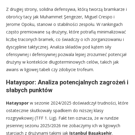
Z drugiej strony, solidna defensywa, którą tworzą bramkarze i
obrońcy tacy jak Muhammet Şengezer, Miguel Crespo i
Jerome Opoku, stanowi o stabilności zespołu. W rankingach
często premiowane są drużyny, które potrafią minimalizować
liczbę traconych bramek, co świadczy o ich zorganizowaniu i
dyscyplinie taktycznej. Analiza składów pod kątem siły
ofensywnej i defensywnej pozwala lepiej zrozumieć potencjał
drużyny w kontekście długoterminowych celów, takich jak
awans w ligowej tabeli czy zdobycie trofeum.
Hatayspor: Analiza potencjalnych zagrożeń i
słabych punktów
Hatayspor
w sezonie 2024/2025 doświadczył trudności, które
ostatecznie skutkowały spadkiem do niższej klasy
rozgrywkowej (TFF 1. Lig). Fakt ten oznacza, że w rundzie
jesiennej sezonu 2025/2026 nie zobaczymy ich w ligowych
starciach z drużynami takimi jak
Istanbul Başakşehir
.