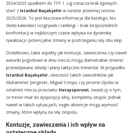
2024/2025 spadkiem do TFF 1. Lig oznacza brak ligowych
starć z
Istanbul Başakşehir
w rundzie jesiennej sezonu
2025/2026. To jest kluczowa informacja dla każdego, kto
śledzi kalendarz rozgrywek i rankingi – brak bezpośrednich
konfrontacji w najbliższym czasie wpływa na dynamikę
rywalizacji i potencjalne zmiany w postrzeganiu siły obu ekip.
Dodatkowo, takie aspekty jak kontuzje, zawieszenia czy nawet
warunki pogodowe w dniu meczu mogą diametralnie zmienić
przewidywane składy i plany taktyczne trenerów. W przypadku
Istanbul Başakşehir
, obecność takich zawodników jak
Muhammet Şengezer, Miguel Crespo czy Jerome Opoku w
ostatnim meczu przeciwko
Hataysporowi
, świadczy o tym,
że trener miał do dyspozycji silny, kompletny zespół. Jednak
nawet w takich sytuacjach, nagłe absencje mogą wymusić
zmiany, które wpłyną na siłę zespołu.
Kontuzje, zawieszenia i ich wpływ na
ostateczne składy