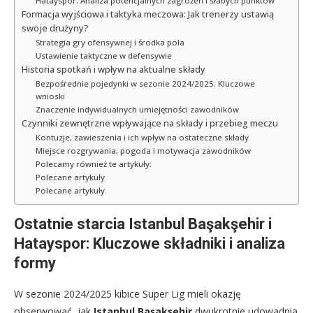
Hatayspor: Analiza potencjalnych zagrożeń i słabych punktów
Formacja wyjściowa i taktyka meczowa: Jak trenerzy ustawią
swoje drużyny?
Strategia gry ofensywnej i środka pola
Ustawienie taktyczne w defensywie
Historia spotkań i wpływ na aktualne składy
Bezpośrednie pojedynki w sezonie 2024/2025: Kluczowe
wnioski
Znaczenie indywidualnych umiejętności zawodników
Czynniki zewnętrzne wpływające na składy i przebieg meczu
Kontuzje, zawieszenia i ich wpływ na ostateczne składy
Miejsce rozgrywania, pogoda i motywacja zawodników
Polecamy również te artykuły:
Polecane artykuły
Polecane artykuły
Ostatnie starcia Istanbul Başakşehir i
Hatayspor: Kluczowe składniki i analiza
formy
W sezonie 2024/2025 kibice Süper Lig mieli okazję
obserwować, jak
Istanbul Başakşehir
dwukrotnie udowadnia