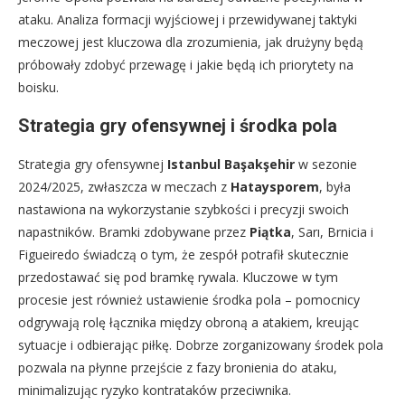
ataku. Analiza formacji wyjściowej i przewidywanej taktyki
meczowej jest kluczowa dla zrozumienia, jak drużyny będą
próbowały zdobyć przewagę i jakie będą ich priorytety na
boisku.
Strategia gry ofensywnej i środka pola
Strategia gry ofensywnej
Istanbul Başakşehir
w sezonie
2024/2025, zwłaszcza w meczach z
Hataysporem
, była
nastawiona na wykorzystanie szybkości i precyzji swoich
napastników. Bramki zdobywane przez
Piątka
, Sarı, Brnicia i
Figueiredo świadczą o tym, że zespół potrafił skutecznie
przedostawać się pod bramkę rywala. Kluczowe w tym
procesie jest również ustawienie środka pola – pomocnicy
odgrywają rolę łącznika między obroną a atakiem, kreując
sytuacje i odbierając piłkę. Dobrze zorganizowany środek pola
pozwala na płynne przejście z fazy bronienia do ataku,
minimalizując ryzyko kontrataków przeciwnika.