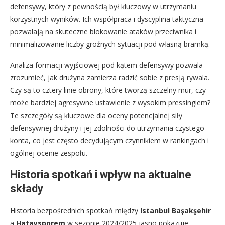
defensywy, który z pewnością był kluczowy w utrzymaniu
korzystnych wyników. Ich współpraca i dyscyplina taktyczna
pozwalają na skuteczne blokowanie ataków przeciwnika i
minimalizowanie liczby groźnych sytuacji pod własną bramką.
Analiza formacji wyjściowej pod kątem defensywy pozwala
zrozumieć, jak drużyna zamierza radzić sobie z presją rywala.
Czy są to cztery linie obrony, które tworzą szczelny mur, czy
może bardziej agresywne ustawienie z wysokim pressingiem?
Te szczegóły są kluczowe dla oceny potencjalnej siły
defensywnej drużyny i jej zdolności do utrzymania czystego
konta, co jest często decydującym czynnikiem w rankingach i
ogólnej ocenie zespołu.
Historia spotkań i wpływ na aktualne
składy
Historia bezpośrednich spotkań między
Istanbul Başakşehir
a
Hataysporem
w sezonie 2024/2025 jasno pokazuje