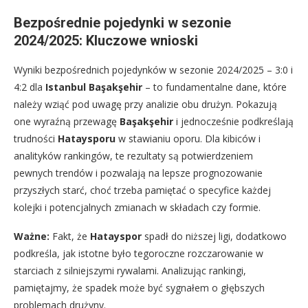
Bezpośrednie pojedynki w sezonie
2024/2025: Kluczowe wnioski
Wyniki bezpośrednich pojedynków w sezonie 2024/2025 – 3:0 i
4:2 dla
Istanbul Başakşehir
– to fundamentalne dane, które
należy wziąć pod uwagę przy analizie obu drużyn. Pokazują
one wyraźną przewagę
Başakşehir
i jednocześnie podkreślają
trudności
Hataysporu
w stawianiu oporu. Dla kibiców i
analityków rankingów, te rezultaty są potwierdzeniem
pewnych trendów i pozwalają na lepsze prognozowanie
przyszłych starć, choć trzeba pamiętać o specyfice każdej
kolejki i potencjalnych zmianach w składach czy formie.
Ważne:
Fakt, że
Hatayspor
spadł do niższej ligi, dodatkowo
podkreśla, jak istotne było tegoroczne rozczarowanie w
starciach z silniejszymi rywalami. Analizując rankingi,
pamiętajmy, że spadek może być sygnałem o głębszych
problemach drużyny.