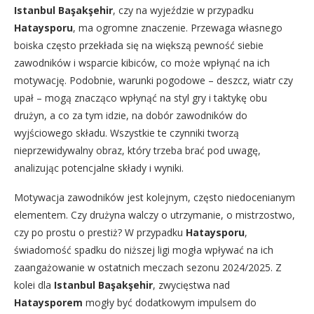
Istanbul Başakşehir
, czy na wyjeździe w przypadku
Hataysporu
, ma ogromne znaczenie. Przewaga własnego
boiska często przekłada się na większą pewność siebie
zawodników i wsparcie kibiców, co może wpłynąć na ich
motywację. Podobnie, warunki pogodowe – deszcz, wiatr czy
upał – mogą znacząco wpłynąć na styl gry i taktykę obu
drużyn, a co za tym idzie, na dobór zawodników do
wyjściowego składu. Wszystkie te czynniki tworzą
nieprzewidywalny obraz, który trzeba brać pod uwagę,
analizując potencjalne składy i wyniki.
Motywacja zawodników jest kolejnym, często niedocenianym
elementem. Czy drużyna walczy o utrzymanie, o mistrzostwo,
czy po prostu o prestiż? W przypadku
Hataysporu
,
świadomość spadku do niższej ligi mogła wpływać na ich
zaangażowanie w ostatnich meczach sezonu 2024/2025. Z
kolei dla
Istanbul Başakşehir
, zwycięstwa nad
Hataysporem
mogły być dodatkowym impulsem do