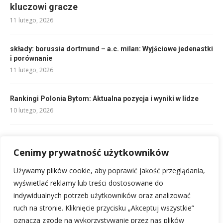
kluczowi gracze
11 lutego, 2026
składy: borussia dortmund – a.c. milan: Wyjściowe jedenastki
i porównanie
11 lutego, 2026
Rankingi Polonia Bytom: Aktualna pozycja i wyniki w lidze
10 lutego, 2026
Składy: AC Milan – Bologna FC: Kto zagra w hicie Serie A?
10 lutego, 2026
Cenimy prywatność użytkowników
Używamy plików cookie, aby poprawić jakość przeglądania,
Składy: Cracovia – Warta Poznań: Kto zagra w hicie?
wyświetlać reklamy lub treści dostosowane do
10 lutego, 2026
indywidualnych potrzeb użytkowników oraz analizować
ruch na stronie. Kliknięcie przycisku „Akceptuj wszystkie”
oznacza zgodę na wykorzystywanie przez nas plików