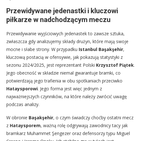
Przewidywane jedenastki i kluczowi
piłkarze w nadchodzącym meczu
Przewidywanie wyjściowych jedenastek to zawsze sztuka,
zwłaszcza gdy analizujemy składy drużyn, które mają swoje
mocne i słabe strony. W przypadku
Istanbul Başakşehir
,
kluczową postacią w ofensywie, jak pokazują statystyki z
sezonu 2024/2025, jest reprezentant Polski
Krzysztof Piątek
.
Jego obecność w składzie niemal gwarantuje bramki, co
potwierdzają jego trafienia w obu spotkaniach przeciwko
Hataysporowi
. Jego forma jest więc jednym z
najważniejszych czynników, na które należy zwrócić uwagę
podczas analizy.
W obronie
Başakşehir
, o czym świadczy choćby ostatni mecz
z
Hataysporem
, ważną rolę odgrywają zawodnicy tacy jak
bramkarz Muhammet Şengezer oraz defensorzy typu Miguel