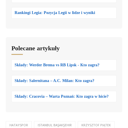
Rankingi Legia: Pozycja Legii w lidze i wyniki
Polecane artykuły
Składy: Werder Brema vs RB Lipsk - Kto zagra?
Składy: Salernitana – A.C. Milan: Kto zagra?
Składy: Cracovia – Warta Poznań: Kto zagra w hicie?
HATAYSPOR
ISTANBUL BAŞAKŞEHIR
KRZYSZTOF PIĄTEK