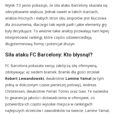
Wynik 7:3 jasno pokazuje, że siła ataku Barcelony okazała się
zdecydowanie większa. Jednak nawet w takich starciach,
analiza mocnych i słabych stron obu zespołów jest kluczowa
dla zrozumienia, dlaczego taki wynik padł i jakie elementy gry
były decydujące. To właśnie takie analizy pozwalają nam lepiej
interpretować rankingi, które często odzwierciedlają
długoterminową formę i potencjał drużyn.
Siła ataku FC Barcelony: Kto błysnął?
FC Barcelona pokazała swoją zabójczą siłę ofensywną,
zdobywając aż siedem bramek. Bramki dla gości strzelali
Robert Lewandowski
, dwukrotnie
Lamine Yamal
(w tym
jedną w doliczonym czasie pierwszej połowy), Andreas
Christensen, dwukrotnie Ferran Torres oraz Gavi. Te nazwiska
to gwarancja jakości i doświadczenia w ofensywie, co
potwierdza ich często wysokie miejsca w rankingach
najlepszych strzelców i zawodników na świecie. Lamine Yamal,