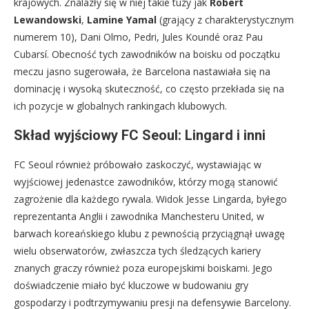
krajowych. Znalazły się w niej takie tuzy jak
Robert
Lewandowski
,
Lamine Yamal
(grający z charakterystycznym
numerem 10), Dani Olmo, Pedri, Jules Koundé oraz Pau
Cubarsí. Obecność tych zawodników na boisku od początku
meczu jasno sugerowała, że Barcelona nastawiała się na
dominację i wysoką skuteczność, co często przekłada się na
ich pozycje w globalnych rankingach klubowych.
Skład wyjściowy FC Seoul: Lingard i inni
FC Seoul również próbowało zaskoczyć, wystawiając w
wyjściowej jedenastce zawodników, którzy mogą stanowić
zagrożenie dla każdego rywala. Widok Jesse Lingarda, byłego
reprezentanta Anglii i zawodnika Manchesteru United, w
barwach koreańskiego klubu z pewnością przyciągnął uwagę
wielu obserwatorów, zwłaszcza tych śledzących kariery
znanych graczy również poza europejskimi boiskami. Jego
doświadczenie miało być kluczowe w budowaniu gry
gospodarzy i podtrzymywaniu presji na defensywie Barcelony.