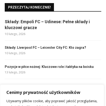
PRZECZYTAJ KONIECZNIE!
Składy: Empoli FC – Udinese: Pełne składy i
kluczowi gracze
10 lutego, 2026
Składy: Liverpool FC – Leicester City FC: Kto zagra?
10 lutego, 2026
Pozycje w piłce nożnej: Kluczowe role i taktyka na boisku
13 lutego, 2026
Składy: AC Milan vs Newcastle United – kluczowi gracze
10 lutego, 2026
Cenimy prywatność użytkowników
Używamy plików cookie, aby poprawić jakość przeglądania,
Rankingi Lazio: Aktualna pozycja w tabeli Serie A