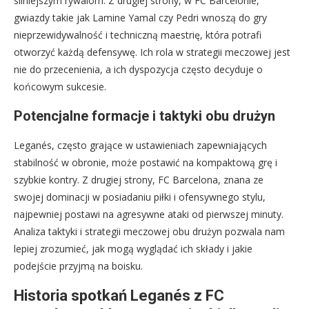
silniejszym rywalom. Z drugiej strony, w FC Barcelonie,
gwiazdy takie jak Lamine Yamal czy Pedri wnoszą do gry
nieprzewidywalność i techniczną maestrię, która potrafi
otworzyć każdą defensywę. Ich rola w strategii meczowej jest
nie do przecenienia, a ich dyspozycja często decyduje o
końcowym sukcesie.
Potencjalne formacje i taktyki obu drużyn
Leganés, często grające w ustawieniach zapewniających
stabilność w obronie, może postawić na kompaktową grę i
szybkie kontry. Z drugiej strony, FC Barcelona, znana ze
swojej dominacji w posiadaniu piłki i ofensywnego stylu,
najpewniej postawi na agresywne ataki od pierwszej minuty.
Analiza taktyki i strategii meczowej obu drużyn pozwala nam
lepiej zrozumieć, jak mogą wyglądać ich składy i jakie
podejście przyjmą na boisku.
Historia spotkań Leganés z FC