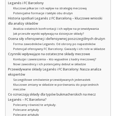
Leganés i FC Barcelony
Kluczowi piłkarze i ich wpływ na strategię meczową
Potencjalne formacje i taktyki obu drużyn
Historia spotkań Leganés z FC Barceloną – kluczowe wnioski
dla analizy składów
Analiza ostatnich konfrontacji i ich wpływ na przewidywania
Jak przeszłe wyniki wpływają na dzisiejsze składy?
Ocena siły ofensywnej i defensywnej poszczególnych drużyn
Forma zawodników Leganés: Od obrony po napastników
Potencjał ofensywny FC Barcelony: Gwiazdy i ich role w składzie
Czynniki wpływające na ostateczne składy meczowe
Kontuzje i zawieszenia – kto wypadnie z kadry meczowej?
Nowi zawodnicy i ich potencjalny debiut w składzie
Przewidywane składy Leganés i FC Barcelony: Nasza analiza
ekspertów
Szczegółowe omówienie przewidywanych jedenastek
Kluczowe zmiany w składzie w porównaniu do poprzednich
meczów
Co oznaczają składy dla typów bukmacherskich na mecz
Leganés – FC Barcelona?
Polecamy również te artykuły:
Polecane artykuły
Polecane artykuły