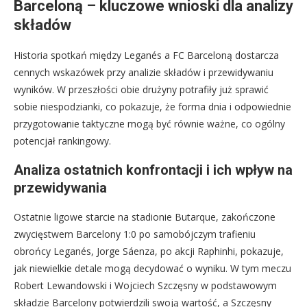
Barceloną – kluczowe wnioski dla analizy
składów
Historia spotkań między Leganés a FC Barceloną dostarcza
cennych wskazówek przy analizie składów i przewidywaniu
wyników. W przeszłości obie drużyny potrafiły już sprawić
sobie niespodzianki, co pokazuje, że forma dnia i odpowiednie
przygotowanie taktyczne mogą być równie ważne, co ogólny
potencjał rankingowy.
Analiza ostatnich konfrontacji i ich wpływ na
przewidywania
Ostatnie ligowe starcie na stadionie Butarque, zakończone
zwycięstwem Barcelony 1:0 po samobójczym trafieniu
obrońcy Leganés, Jorge Sáenza, po akcji Raphinhi, pokazuje,
jak niewielkie detale mogą decydować o wyniku. W tym meczu
Robert Lewandowski i Wojciech Szczęsny w podstawowym
składzie Barcelony potwierdzili swoją wartość, a Szczęsny