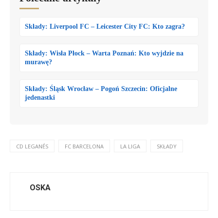
Składy: Liverpool FC – Leicester City FC: Kto zagra?
Składy: Wisła Płock – Warta Poznań: Kto wyjdzie na
murawę?
Składy: Śląsk Wrocław – Pogoń Szczecin: Oficjalne
jedenastki
CD LEGANÉS
FC BARCELONA
LA LIGA
SKŁADY
OSKA