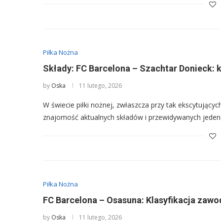
Piłka Nożna
Składy: FC Barcelona – Szachtar Donieck: k
by
Oska
11 lutego, 2026
W świecie piłki nożnej, zwłaszcza przy tak ekscytującyc
znajomość aktualnych składów i przewidywanych jeden
Piłka Nożna
FC Barcelona – Osasuna: Klasyfikacja zaw
by
Oska
11 lutego, 2026