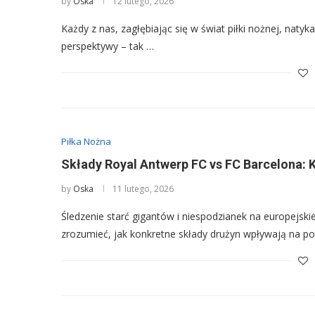
by
Oska
12 lutego, 2026
Każdy z nas, zagłębiając się w świat piłki nożnej, naty
perspektywy – tak …
Piłka Nożna
Składy Royal Antwerp FC vs FC Barcelona: 
by
Oska
11 lutego, 2026
Śledzenie starć gigantów i niespodzianek na europejsk
zrozumieć, jak konkretne składy drużyn wpływają na po