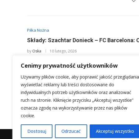
Piłka Nożna
Składy: Szachtar Donieck – FC Barcelona: 
by
Oska
10 lutego, 2026
Kiedy mowa o starciu tak uznanych klubów jak Szachtar
Cenimy prywatność użytkowników
składy – to one …
Używamy plików cookie, aby poprawić jakość przeglądania
wyświetlać reklamy lub treści dostosowane do
indywidualnych potrzeb użytkowników oraz analizować
ruch na stronie. Kliknięcie przycisku „Akceptuj wszystkie”
1
2
oznacza zgodę na wykorzystywanie przez nas plików
cookie.
Dostosuj
Odrzucać
Akceptuj wszystko