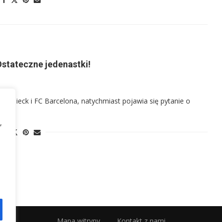
Ostateczne jedenastki!
 Donieck i FC Barcelona, natychmiast pojawia się pytanie o
,
Mapa witryny
Kontakt z nami