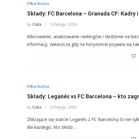
Piłka Nożna
Składy: FC Barcelona – Granada CF: Kadry
by
Oska
10 lutego, 2026
Kibicowanie, analizowanie rankingów i śledzenie na bi
informacji, zwłaszcza gdy na horyzoncie pojawia się ta
Piłka Nożna
Składy: Leganés vs FC Barcelona – kto za
by
Oska
10 lutego, 2026
Zbliżające się starcie Leganés z FC Barceloną to nie 
dla każdego, kto śledzi …