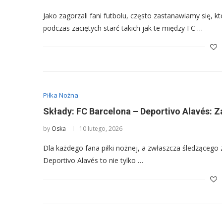
Jako zagorzali fani futbolu, często zastanawiamy się, k
podczas zaciętych starć takich jak te między FC …
Piłka Nożna
Składy: FC Barcelona – Deportivo Alavés: Z
by
Oska
10 lutego, 2026
Dla każdego fana piłki nożnej, a zwłaszcza śledzącego
Deportivo Alavés to nie tylko …