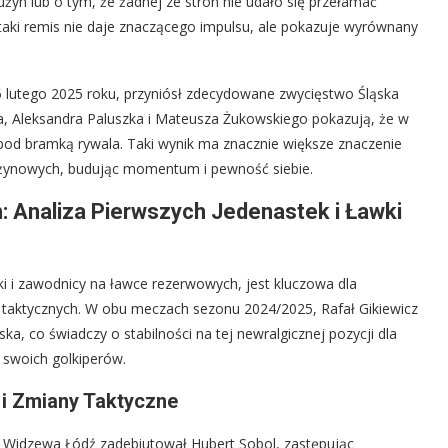
żyn lub o tym, że żadnej ze stron nie udało się przełamać
taki remis nie daje znaczącego impulsu, ale pokazuje wyrównany
5 lutego 2025 roku, przyniósł zdecydowane zwycięstwo Śląska
a, Aleksandra Paluszka i Mateusza Żukowskiego pokazują, że w
i pod bramką rywala. Taki wynik ma znacznie większe znaczenie
 drużynowych, budując momentum i pewność siebie.
 Analiza Pierwszych Jedenastek i Ławki
tki i zawodnicy na ławce rezerwowych, jest kluczowa dla
ów taktycznych. W obu meczach sezonu 2024/2025, Rafał Gikiewicz
ka, co świadczy o stabilności na tej newralgicznej pozycji dla
 swoich golkiperów.
i Zmiany Taktyczne
 Widzewa Łódź zadebiutował Hubert Sobol, zastępując