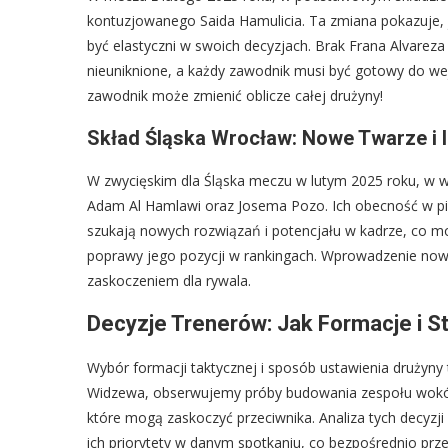
kontuzjowanego Saida Hamulicia. Ta zmiana pokazuje, ja
być elastyczni w swoich decyzjach. Brak Frana Alvareza
nieuniknione, a każdy zawodnik musi być gotowy do wej
zawodnik może zmienić oblicze całej drużyny!
Skład Śląska Wrocław: Nowe Twarze i 
W zwycięskim dla Śląska meczu w lutym 2025 roku, w wy
Adam Al Hamlawi oraz Josema Pozo. Ich obecność w pie
szukają nowych rozwiązań i potencjału w kadrze, co m
poprawy jego pozycji w rankingach. Wprowadzenie now
zaskoczeniem dla rywala.
Decyzje Trenerów: Jak Formacje i S
Wybór formacji taktycznej i sposób ustawienia drużyny
Widzewa, obserwujemy próby budowania zespołu wokół 
które mogą zaskoczyć przeciwnika. Analiza tych decyzji 
ich priorytety w danym spotkaniu, co bezpośrednio prze