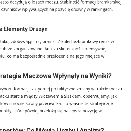
zęsto decydują o losach meczu. Stabilność formacji bramkarskiej
z czynników wpływających na pozycję drużyny w rankingach,
we Elementy Drużyn
ataku, zdobywając trzy bramki. Z kolei bezbramkowy remis w
dobrze zorganizowane. Analiza skuteczności ofensywnej i
ołu, co ma bezpośrednie przełożenie na jego miejsce w
trategie Meczowe Wpłynęły na Wyniki?
yboru formacji taktycznej po taktyczne zmiany w trakcie meczu
padku starcia między Widzewem a Śląskiem, obserwujemy, jak
ików i mocne strony przeciwnika. To właśnie te strategiczne
unkty, które później przełożą się na lepszą pozycję w
spertów: Co Mówią Liczby i Analizy?