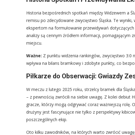
Historia bezpośrednich spotkań między Widzewem a Ś
remisu po zdecydowane zwycięstwo Śląska. Te wyniki, w
ekspertom na formułowanie przewidywań dotyczących prz
analizy są cennym źródłem informacji, pomagającym zr
miejscu.
Ważne:
Z punktu widzenia rankingów, zwycięstwo 3:0 n
wpływa na bilans bramkowy i zdobyte punkty, co bezpośr
Piłkarze do Obserwacji: Gwiazdy Ze
W meczu z lutego 2025 roku, strzelcy bramek dla Śląsk
– z pewnością zwrócili na siebie uwagę. Z kolei debiu
gracze, którzy mogą odgrywać coraz ważniejszą rolę. 
drużyny jest fascynujące nie tylko z perspektywy kibico
poszczególnych ekip.
Oto kilku zawodników, na których warto zwrócić uwagę 