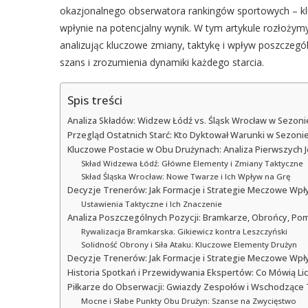
okazjonalnego obserwatora rankingów sportowych – kluc
wpłynie na potencjalny wynik. W tym artykule rozłożym
analizując kluczowe zmiany, taktykę i wpływ poszczegó
szans i zrozumienia dynamiki każdego starcia.
Spis treści
Analiza Składów: Widzew Łódź vs. Śląsk Wrocław w Sezon
Przegląd Ostatnich Starć: Kto Dyktował Warunki w Sezoni
Kluczowe Postacie w Obu Drużynach: Analiza Pierwszych
Skład Widzewa Łódź: Główne Elementy i Zmiany Taktyczne
Skład Śląska Wrocław: Nowe Twarze i Ich Wpływ na Grę
Decyzje Trenerów: Jak Formacje i Strategie Meczowe Wpł
Ustawienia Taktyczne i Ich Znaczenie
Analiza Poszczególnych Pozycji: Bramkarze, Obrońcy, Pom
Rywalizacja Bramkarska: Gikiewicz kontra Leszczyński
Solidność Obrony i Siła Ataku: Kluczowe Elementy Drużyn
Decyzje Trenerów: Jak Formacje i Strategie Meczowe Wpł
Historia Spotkań i Przewidywania Ekspertów: Co Mówią Lic
Piłkarze do Obserwacji: Gwiazdy Zespołów i Wschodzące 
Mocne i Słabe Punkty Obu Drużyn: Szanse na Zwycięstwo