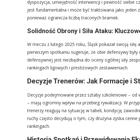
dyspozycja, umiejętność interwencji i pewność siebie c
jest fundamentalna i może być traktowana jako jeden 
ponieważ ogranicza liczbę traconych bramek.
Solidność Obrony i Siła Ataku: Kluczo
W meczu z lutego 2025 roku, Śląsk pokazał swoją siłę 
pierwszym spotkaniu sugeruje, że obie defensywy były 
defensywnej jest niezbędna do oceny ogólnej siły zesp
rankingach ligowych i prestiżowych zestawieniach.
Decyzje Trenerów: Jak Formacje i S
Decyzje podejmowane przez sztaby szkoleniowe – od w
– mają ogromny wpływ na przebieg rywalizacji. W przy
trenerzy reagują na sytuację w tabeli, kondycję zawodn
ruchy często decydują o tym, czy drużyna zyska cenne p
rankingach.
Historia Spotkań i Przewidywania Ek