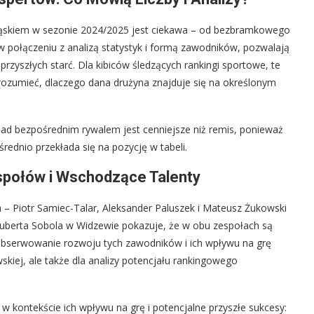
ląskiem w sezonie 2024/2025 jest ciekawa – od bezbramkowego
 połączeniu z analizą statystyk i formą zawodników, pozwalają
yszłych starć. Dla kibiców śledzących rankingi sportowe, te
ozumieć, dlaczego dana drużyna znajduje się na określonym
ad bezpośrednim rywalem jest cenniejsze niż remis, ponieważ
ednio przekłada się na pozycję w tabeli.
społów i Wschodzące Talenty
a – Piotr Samiec-Talar, Aleksander Paluszek i Mateusz Żukowski
t Huberta Sobola w Widzewie pokazuje, że w obu zespołach są
Obserwowanie rozwoju tych zawodników i ich wpływu na grę
wskiej, ale także dla analizy potencjału rankingowego
w kontekście ich wpływu na grę i potencjalne przyszłe sukcesy: