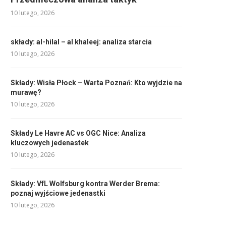
10 lutego, 2026
składy: al-hilal – al khaleej: analiza starcia
10 lutego, 2026
Składy: Wisła Płock – Warta Poznań: Kto wyjdzie na
murawę?
10 lutego, 2026
Składy Le Havre AC vs OGC Nice: Analiza
kluczowych jedenastek
10 lutego, 2026
Składy: VfL Wolfsburg kontra Werder Brema:
poznaj wyjściowe jedenastki
10 lutego, 2026