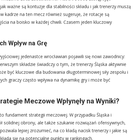
k ważne są kontuzje dla stabilności składu i jak trenerzy muszą
 w kadrze na ten mecz również sugeruje, że rotacje są
ścia na boisko w każdej chwili. Czasem jeden kluczowy
Ich Wpływ na Grę
jściowej jedenastce wrocławian pojawili się nowi zawodnicy:
rwszym składzie świadczy o tym, że trenerzy Śląska aktywnie
oże być kluczowe dla budowania długoterminowej siły zespołu i
ych graczy często wpływa na dynamikę gry i może być
trategie Meczowe Wpłynęły na Wyniki?
 to fundament strategii meczowej. W przypadku Śląska i
solidnej obrony, ale także szukanie rozwiązań ofensywnych,
pozwala lepiej zrozumieć, na co kładą nacisk trenerzy i jakie są
kłada się na potencjalne punkty w rankingach.