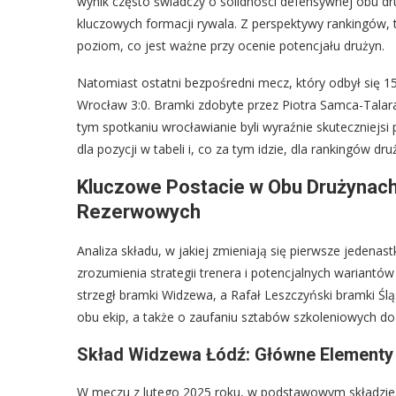
wynik często świadczy o solidności defensywnej obu dru
kluczowych formacji rywala. Z perspektywy rankingów, 
poziom, co jest ważne przy ocenie potencjału drużyn.
Natomiast ostatni bezpośredni mecz, który odbył się 1
Wrocław 3:0. Bramki zdobyte przez Piotra Samca-Talar
tym spotkaniu wrocławianie byli wyraźnie skuteczniejs
dla pozycji w tabeli i, co za tym idzie, dla rankingów
Kluczowe Postacie w Obu Drużynach:
Rezerwowych
Analiza składu, w jakiej zmieniają się pierwsze jedenas
zrozumienia strategii trenera i potencjalnych wariant
strzegł bramki Widzewa, a Rafał Leszczyński bramki Śląs
obu ekip, a także o zaufaniu sztabów szkoleniowych do
Skład Widzewa Łódź: Główne Elementy 
W meczu z lutego 2025 roku, w podstawowym składzie