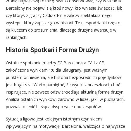
zrobić największą różnicę. Warto obserwować, czy w składzie
Barcelony nie pojawi się ktoś nowy, kto wniesie świeżość, lub
czy któryś z graczy Cádiz CF nie zaliczy spektakularnego
występu, który zapisze go w historii. Te niespodzianki często
są kluczem do zrozumienia, dlaczego drużyna awansuje w
rankingach.
Historia Spotkań i Forma Drużyn
Ostatnie spotkanie między FC Barceloną a Cádiz CF,
zakończone wynikiem 1:0 dla Blaugrany, jest ważnym
punktem odniesienia, ale historia bezpośrednich pojedynków
jest bogatsza. Warto pamiętać, że wyniki z przeszłości, choć
inspirujące, nie zawsze odzwierciedlają aktualną formę drużyn.
Analiza ostatnich wyników, zarówno w lidze, jak i w pucharach,
pozwala ocenić bieżącą dyspozycję obu zespołów.
Sytuacja ligowa jest kolejnym istotnym czynnikiem
wpływającym na motywację. Barcelona, walcząca o najwyższe