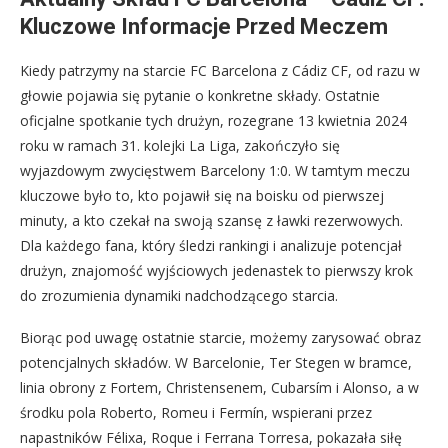
Kluczowe Informacje Przed Meczem
Kiedy patrzymy na starcie FC Barcelona z Cádiz CF, od razu w
głowie pojawia się pytanie o konkretne składy. Ostatnie
oficjalne spotkanie tych drużyn, rozegrane 13 kwietnia 2024
roku w ramach 31. kolejki La Liga, zakończyło się
wyjazdowym zwycięstwem Barcelony 1:0. W tamtym meczu
kluczowe było to, kto pojawił się na boisku od pierwszej
minuty, a kto czekał na swoją szansę z ławki rezerwowych.
Dla każdego fana, który śledzi rankingi i analizuje potencjał
drużyn, znajomość wyjściowych jedenastek to pierwszy krok
do zrozumienia dynamiki nadchodzącego starcia.
Biorąc pod uwagę ostatnie starcie, możemy zarysować obraz
potencjalnych składów. W Barcelonie, Ter Stegen w bramce,
linia obrony z Fortem, Christensenem, Cubarsím i Alonso, a w
środku pola Roberto, Romeu i Fermín, wspierani przez
napastników Félixa, Roque i Ferrana Torresa, pokazała siłę