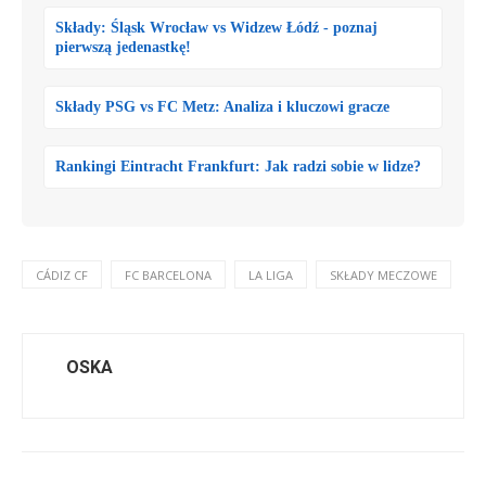
Składy: Śląsk Wrocław vs Widzew Łódź - poznaj
pierwszą jedenastkę!
Składy PSG vs FC Metz: Analiza i kluczowi gracze
Rankingi Eintracht Frankfurt: Jak radzi sobie w lidze?
CÁDIZ CF
FC BARCELONA
LA LIGA
SKŁADY MECZOWE
OSKA