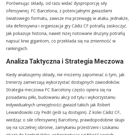
Porównując składy, od razu widać dysproporcję siły
ofensywnej. FC Barcelona, z potencjalnymi gwiazdami
światowego formatu, zawsze ma przewagę w ataku. Jednakże,
siła defensywna i organizacja gry Cádiz CF potrafią zaskoczyć.
Jak pokazuje historia, nawet niżej notowane drużyny potrafią
napsuć krwi gigantom, co przekłada się na zmienność w
rankingach.
Analiza Taktyczna i Strategia Meczowa
Kiedy analizujemy składy, nie możemy zapominać o tym, jak
trenerzy zamierzają wykorzystać dostępnych zawodników.
Strategia meczowa FC Barcelony często opiera się na
posiadaniu piłki, budowaniu akcji od tyłu i wykorzystaniu
indywidualnych umiejętności gwiazd takich jak Robert
Lewandowski czy Pedri (jeśli są dostępni). Z kolei Cádiz CF,
wiedząc o sile ofensywnej Barcelony, prawdopodobnie skupi
się na szczelnej obronie, zamykaniu przestrzeni i szukaniu
okazji do kontrataków, wykorzystując szybkość swoich