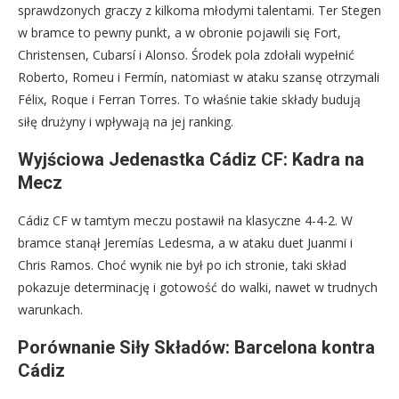
sprawdzonych graczy z kilkoma młodymi talentami. Ter Stegen
w bramce to pewny punkt, a w obronie pojawili się Fort,
Christensen, Cubarsí i Alonso. Środek pola zdołali wypełnić
Roberto, Romeu i Fermín, natomiast w ataku szansę otrzymali
Félix, Roque i Ferran Torres. To właśnie takie składy budują
siłę drużyny i wpływają na jej ranking.
Wyjściowa Jedenastka Cádiz CF: Kadra na
Mecz
Cádiz CF w tamtym meczu postawił na klasyczne 4-4-2. W
bramce stanął Jeremías Ledesma, a w ataku duet Juanmi i
Chris Ramos. Choć wynik nie był po ich stronie, taki skład
pokazuje determinację i gotowość do walki, nawet w trudnych
warunkach.
Porównanie Siły Składów: Barcelona kontra
Cádiz