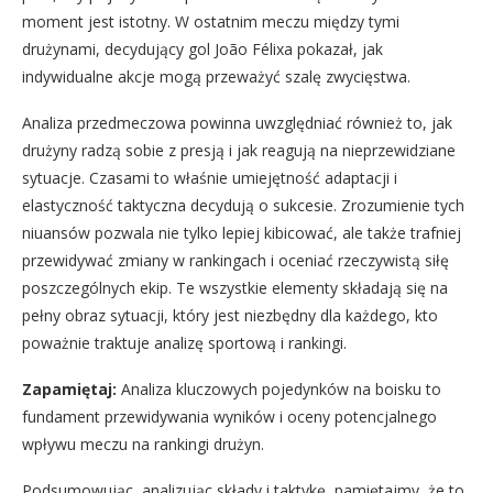
moment jest istotny. W ostatnim meczu między tymi
drużynami, decydujący gol João Félixa pokazał, jak
indywidualne akcje mogą przeważyć szalę zwycięstwa.
Analiza przedmeczowa powinna uwzględniać również to, jak
drużyny radzą sobie z presją i jak reagują na nieprzewidziane
sytuacje. Czasami to właśnie umiejętność adaptacji i
elastyczność taktyczna decydują o sukcesie. Zrozumienie tych
niuansów pozwala nie tylko lepiej kibicować, ale także trafniej
przewidywać zmiany w rankingach i oceniać rzeczywistą siłę
poszczególnych ekip. Te wszystkie elementy składają się na
pełny obraz sytuacji, który jest niezbędny dla każdego, kto
poważnie traktuje analizę sportową i rankingi.
Zapamiętaj:
Analiza kluczowych pojedynków na boisku to
fundament przewidywania wyników i oceny potencjalnego
wpływu meczu na rankingi drużyn.
Podsumowując, analizując składy i taktykę, pamiętajmy, że to