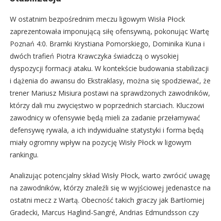
W ostatnim bezpośrednim meczu ligowym Wisła Płock
zaprezentowała imponującą siłę ofensywną, pokonując Wartę
Poznań 4:0. Bramki Krystiana Pomorskiego, Dominika Kuna i
dwóch trafień Piotra Krawczyka świadczą o wysokiej
dyspozycji formacji ataku. W kontekście budowania stabilizacji
i dążenia do awansu do Ekstraklasy, można się spodziewać, że
trener Mariusz Misiura postawi na sprawdzonych zawodników,
którzy dali mu zwycięstwo w poprzednich starciach. Kluczowi
zawodnicy w ofensywie będą mieli za zadanie przełamywać
defensywę rywala, a ich indywidualne statystyki i forma będą
miały ogromny wpływ na pozycję Wisły Płock w ligowym
rankingu.
Analizując potencjalny skład Wisły Płock, warto zwrócić uwagę
na zawodników, którzy znaleźli się w wyjściowej jedenastce na
ostatni mecz z Wartą. Obecność takich graczy jak Bartłomiej
Gradecki, Marcus Haglind-Sangré, Andrias Edmundsson czy