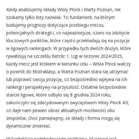
Kiedy analizujemy składy Wisły Płock i Warty Poznań, nie
szukamy tylko listy nazwisk. To fundament, na którym
budujemy prognozy dotyczące przebiegu meczu,
potencjalnych strategii i, co najważniejsze, szans na zdobycie
kluczowych punktów, które często przekładają się na pozycje
w ligowych rankingach. W przypadku tych dwóch drużyn, które
rywalizują na szczeblu Betclic 1. Ligi w sezonie 2024/2025,
każdy mecz jest krokiem w kierunku celu – Wisła Płock walczy
o powrót do Ekstraklasy, a Warta Poznań stara się utrzymać
lub poprawić swoją pozycję, co bezpośrednio wpływa na ich
rankingi i perspektywy na przyszłość. Ostatnie bezpośrednie
starcie ligowe, które odbyło się 8 grudnia 2024 roku,
zakończyło się zdecydowanym zwycięstwem Wisły Płock 4:0,
co daje nam pewien obraz aktualnych możliwości obu
zespołów, choć pamiętajmy, że składy i forma mogą się
dynamicznie zmieniać.
W kontekście nadchodzącego spotkania, kluczowe jest