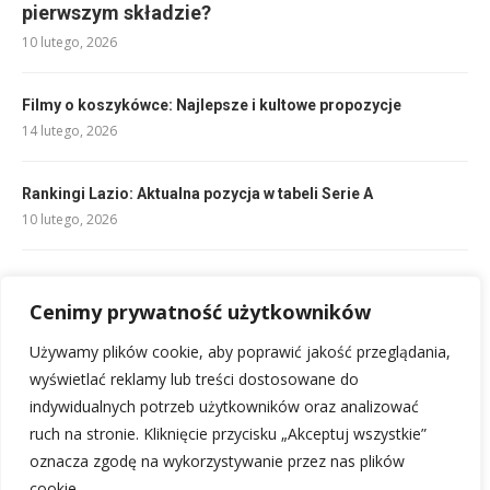
pierwszym składzie?
10 lutego, 2026
Filmy o koszykówce: Najlepsze i kultowe propozycje
14 lutego, 2026
Rankingi Lazio: Aktualna pozycja w tabeli Serie A
10 lutego, 2026
Pozycje w piłce nożnej: Kluczowe role i taktyka na boisku
13 lutego, 2026
Cenimy prywatność użytkowników
Używamy plików cookie, aby poprawić jakość przeglądania,
Atakujący: Kto jest? Rodzaje, zagrożenia, obrona.
wyświetlać reklamy lub treści dostosowane do
13 lutego, 2026
indywidualnych potrzeb użytkowników oraz analizować
ruch na stronie. Kliknięcie przycisku „Akceptuj wszystkie”
oznacza zgodę na wykorzystywanie przez nas plików
cookie.