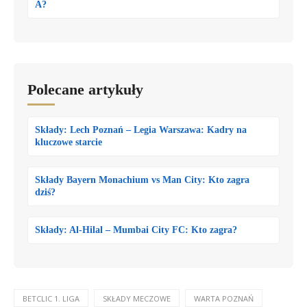
A?
Polecane artykuły
Składy: Lech Poznań – Legia Warszawa: Kadry na
kluczowe starcie
Składy Bayern Monachium vs Man City: Kto zagra
dziś?
Składy: Al-Hilal – Mumbai City FC: Kto zagra?
BETCLIC 1. LIGA
SKŁADY MECZOWE
WARTA POZNAŃ