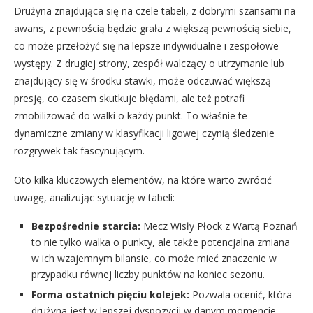
Drużyna znajdująca się na czele tabeli, z dobrymi szansami na
awans, z pewnością będzie grała z większą pewnością siebie,
co może przełożyć się na lepsze indywidualne i zespołowe
występy. Z drugiej strony, zespół walczący o utrzymanie lub
znajdujący się w środku stawki, może odczuwać większą
presję, co czasem skutkuje błędami, ale też potrafi
zmobilizować do walki o każdy punkt. To właśnie te
dynamiczne zmiany w klasyfikacji ligowej czynią śledzenie
rozgrywek tak fascynującym.
Oto kilka kluczowych elementów, na które warto zwrócić
uwagę, analizując sytuację w tabeli:
Bezpośrednie starcia:
Mecz Wisły Płock z Wartą Poznań
to nie tylko walka o punkty, ale także potencjalna zmiana
w ich wzajemnym bilansie, co może mieć znaczenie w
przypadku równej liczby punktów na koniec sezonu.
Forma ostatnich pięciu kolejek:
Pozwala ocenić, która
drużyna jest w lepszej dyspozycji w danym momencie