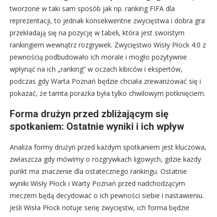
tworzone w taki sam sposób jak np. ranking FIFA dla
reprezentacji, to jednak konsekwentne zwycięstwa i dobra gra
przekładają się na pozycję w tabeli, która jest swoistym
rankingiem wewnątrz rozgrywek. Zwycięstwo Wisły Płock 4:0 z
pewnością podbudowało ich morale i mogło pozytywnie
wpłynąć na ich „ranking” w oczach kibiców i ekspertów,
podczas gdy Warta Poznań będzie chciała zrewanżować się i
pokazać, że tamta porażka była tylko chwilowym potknięciem.
Forma drużyn przed zbliżającym się
spotkaniem: Ostatnie wyniki i ich wpływ
Analiza formy drużyn przed każdym spotkaniem jest kluczowa,
zwłaszcza gdy mówimy o rozgrywkach ligowych, gdzie każdy
punkt ma znaczenie dla ostatecznego rankingu. Ostatnie
wyniki Wisły Płock i Warty Poznań przed nadchodzącym
meczem będą decydować o ich pewności siebie i nastawieniu.
Jeśli Wisła Płock notuje serię zwycięstw, ich forma będzie