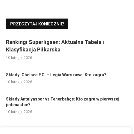
PRZECZYTAJ KONIECZNIE!
Rankingi Superligaen: Aktualna Tabela i
Klasyfikacja Piłkarska
10 lutego, 2026
Składy: Chelsea F.C. – Legia Warszawa: Kto zagra?
10 lutego, 2026
Składy Antalyaspor vs Fenerbahçe: Kto zagra w pierwszej
jedenastce?
10 lutego, 2026
Składy FC Nantes vs RC Lens: Kluczowi zawodnicy i taktyka