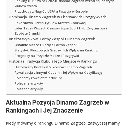
Ranking IFFHS za rok 2024: Dinamo Zagrzeb wśród najlepszych
klubów świata
Przychody z Nagród UEFA a Pozycja w Europie
Dominacja Dinamo Zagrzeb w Chorwackich Rozgrywkach
Rekordowa Liczba Tytułów Mistrza Chorwacji
Lider Tabeli Wszech Czasów SuperSport HNL: Zwycięstwa i
Zdobyte Bramki
Analiza Wyników i Formy Zespołu Dinamo Zagrzeb
Ostatnie Mecze i Bieżąca Forma Zespołu
Statystyki Kluczowych Graczy i Ich Wpływ na Ranking
Prognozy na Przyszłe Mecze i Rozgrywki
Historia i Tradycja Klubu a Jego Miejsce w Rankingu
Historyczny Kontekst Sukcesów Dinamo Zagrzeb
Rywalizacja z Innymi Klubami i Jej Wpływ na Klasyfikację
Polecamy również te artykuły:
Polecane artykuły
Polecane artykuły
Aktualna Pozycja Dinamo Zagrzeb w
Rankingach i Jej Znaczenie
Kiedy mówimy o rankingu Dinamo Zagrzeb, zazwyczaj mamy