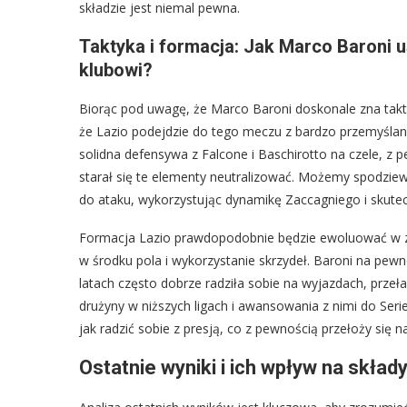
składzie jest niemal pewna.
Taktyka i formacja: Jak Marco Baroni
klubowi?
Biorąc pod uwagę, że Marco Baroni doskonale zna takt
że Lazio podejdzie do tego meczu z bardzo przemyślaną
solidna defensywa z Falcone i Baschirotto na czele, z
starał się te elementy neutralizować. Możemy spodziewa
do ataku, wykorzystując dynamikę Zaccagniego i skute
Formacja Lazio prawdopodobnie będzie ewoluować w zal
w środku pola i wykorzystanie skrzydeł. Baroni na pewn
latach często dobrze radziła sobie na wyjazdach, prze
drużyny w niższych ligach i awansowania z nimi do Seri
jak radzić sobie z presją, co z pewnością przełoży się 
Ostatnie wyniki i ich wpływ na skł