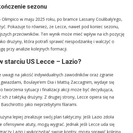
kończenie sezonu
 Olimpico w maju 2025 roku, po bramce Lassany Coulibaly’ego,
yć. Pokazuje to również, że Lecce, nawet pod koniec sezonu,
ejszych przeciwników. Ten wynik może mieć wpływ na ich pozycję
ko drużyny, która potrafi sprawić niespodziankę i walczyć o
 przy analizie kolejnych formacji.
 starciu US Lecce – Lazio?
e uwagi na jakość indywidualnych zawodników oraz zgranie
gwiazdami, Boulaye’em Dia i Mattią Zaccagnim, wydaje się
 tworzenia sytuacji i finalizacji akcji może być decydująca,
ich z taktyką drużyny. Z drugiej strony, Lecce opiera się na
 Baschirotto jako nieprzebytymi filarami.
yna lepiej zrealizuje swój plan taktyczny. Jeśli Lazio zdoła
 ofensywne atuty, mogą wygrać. Jednak jeśli Lecce uda się
graczy Lazio i wykorzystać swoje kontry, mogą sprawić kolejną