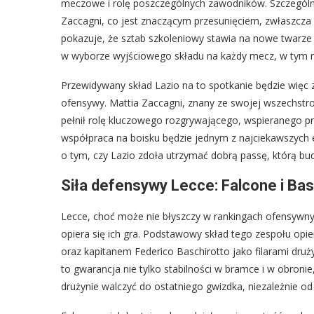
meczowe i rolę poszczególnych zawodników. Szczególni
Zaccagni, co jest znaczącym przesunięciem, zwłaszcza w
pokazuje, że sztab szkoleniowy stawia na nowe twarze 
w wyborze wyjściowego składu na każdy mecz, w tym na
Przewidywany skład Lazio na to spotkanie będzie więc 
ofensywy. Mattia Zaccagni, znany ze swojej wszechstr
pełnił rolę kluczowego rozgrywającego, wspieranego prz
współpraca na boisku będzie jednym z najciekawszych
o tym, czy Lazio zdoła utrzymać dobrą passę, którą b
Siła defensywy Lecce: Falcone i Ba
Lecce, choć może nie błyszczy w rankingach ofensywny
opiera się ich gra. Podstawowy skład tego zespołu opi
oraz kapitanem Federico Baschirotto jako filarami dru
to gwarancja nie tylko stabilności w bramce i w obroni
drużynie walczyć do ostatniego gwizdka, niezależnie od 