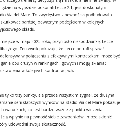
 dlaczego trenerzy decydują się na takie, a nie inne składy. W
 gdzie na wyjeździe pokonali Lecce 2:1, jest doskonałym
adio Via del Mare. To zwycięstwo z pewnością podbudowało
e skutkować bardziej odważnym podejściem w kolejnych
jściowego składu.
 miejsce w maju 2025 roku, przyniosło niespodziankę: Lecce
baly’ego. Ten wynik pokazuje, że Lecce potrafi sprawić
dna defensywa w połączeniu z efektywnymi kontratakami może być
eganie obu drużyn w rankingach ligowych i mogą skłaniać
ustawienia w kolejnych konfrontacjach.
ie tylko trzy punkty, ale przede wszystkim sygnał, że drużyna
anie serii słabszych wyników na Stadio Via del Mare pokazuje
ych warunkach, co jest bardzo ważne z punktu widzenia
nością wpłynie na pewność siebie zawodników i może skłonić
tóry udowodnił swoją skuteczność.