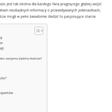
io jest tak istotna dla każdego fana pragnącego głębiej wejść
zy Wam niezbędnych informacji o przewidywanych jedenastkach,
cie mogli w pełni świadomie śledzić to pasjonujące starcie.
wy
io
agi
ciwko swojemu byłemu klubowi?
azio?
kspertów