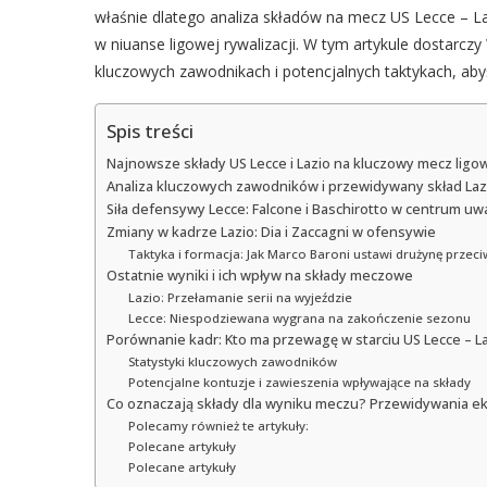
właśnie dlatego analiza składów na mecz US Lecce – Laz
w niuanse ligowej rywalizacji. W tym artykule dostarc
kluczowych zawodnikach i potencjalnych taktykach, abyś
Spis treści
Najnowsze składy US Lecce i Lazio na kluczowy mecz ligo
Analiza kluczowych zawodników i przewidywany skład Laz
Siła defensywy Lecce: Falcone i Baschirotto w centrum uw
Zmiany w kadrze Lazio: Dia i Zaccagni w ofensywie
Taktyka i formacja: Jak Marco Baroni ustawi drużynę prze
Ostatnie wyniki i ich wpływ na składy meczowe
Lazio: Przełamanie serii na wyjeździe
Lecce: Niespodziewana wygrana na zakończenie sezonu
Porównanie kadr: Kto ma przewagę w starciu US Lecce – L
Statystyki kluczowych zawodników
Potencjalne kontuzje i zawieszenia wpływające na składy
Co oznaczają składy dla wyniku meczu? Przewidywania e
Polecamy również te artykuły:
Polecane artykuły
Polecane artykuły