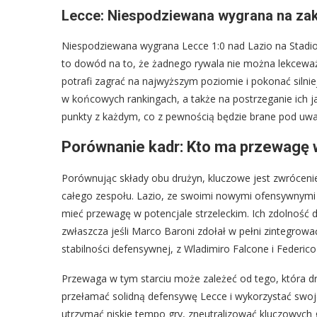
Lecce: Niespodziewana wygrana na za
Niespodziewana wygrana Lecce 1:0 nad Lazio na Stadio
to dowód na to, że żadnego rywala nie można lekceważ
potrafi zagrać na najwyższym poziomie i pokonać silni
w końcowych rankingach, a także na postrzeganie ich ja
punkty z każdym, co z pewnością będzie brane pod uwagę
Porównanie kadr: Kto ma przewagę w
Porównując składy obu drużyn, kluczowe jest zwróceni
całego zespołu. Lazio, ze swoimi nowymi ofensywnymi 
mieć przewagę w potencjale strzeleckim. Ich zdolność do
zwłaszcza jeśli Marco Baroni zdołał w pełni zintegrować 
stabilności defensywnej, z Wladimiro Falcone i Federico
Przewaga w tym starciu może zależeć od tego, która druż
przełamać solidną defensywę Lecce i wykorzystać swoje
utrzymać niskie tempo gry, zneutralizować kluczowych 