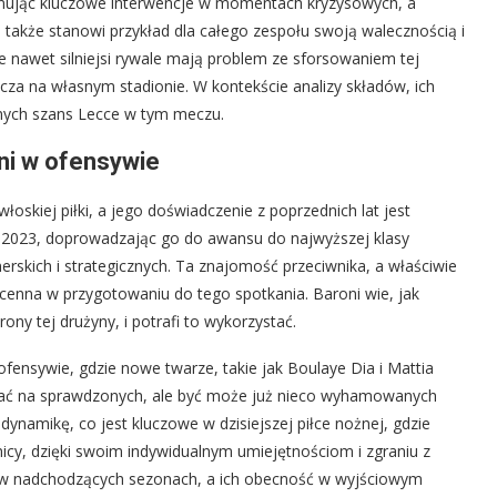
onując kluczowe interwencje w momentach kryzysowych, a
e także stanowi przykład dla całego zespołu swoją walecznością i
 nawet silniejsi rywale mają problem ze sforsowaniem tej
cza na własnym stadionie. W kontekście analizy składów, ich
lnych szans Lecce w tym meczu.
ni w ofensywie
łoskiej piłki, a jego doświadczenie z poprzednich lat jest
1–2023, doprowadzając go do awansu do najwyższej klasy
rskich i strategicznych. Ta znajomość przeciwnika, a właściwie
enna w przygotowaniu do tego spotkania. Baroni wie, jak
ony tej drużyny, i potrafi to wykorzystać.
fensywie, gdzie nowe twarze, takie jak Boulaye Dia i Mattia
egać na sprawdzonych, ale być może już nieco wyhamowanych
dynamikę, co jest kluczowe w dzisiejszej piłce nożnej, gdzie
nicy, dzięki swoim indywidualnym umiejętnościom i zgraniu z
o w nadchodzących sezonach, a ich obecność w wyjściowym