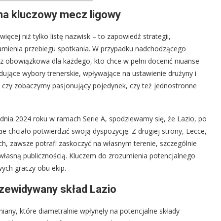
 na kluczowy mecz ligowy
ęcej niż tylko listę nazwisk – to zapowiedź strategii,
ozumienia przebiegu spotkania. W przypadku nadchodzącego
ęcz obowiązkowa dla każdego, kto chce w pełni docenić niuanse
ydujące wybory trenerskie, wpływające na ustawienie drużyny i
 czy zobaczymy pasjonujący pojedynek, czy też jednostronne
dnia 2024 roku w ramach Serie A, spodziewamy się, że Lazio, po
e chciało potwierdzić swoją dyspozycję. Z drugiej strony, Lecce,
h, zawsze potrafi zaskoczyć na własnym terenie, szczególnie
 własną publicznością. Kluczem do zrozumienia potencjalnego
wych graczy obu ekip.
rzewidywany skład Lazio
any, które diametralnie wpłynęły na potencjalne składy