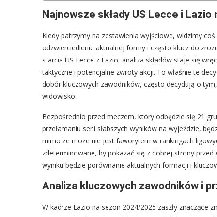
Najnowsze składy US Lecce i Lazio
Kiedy patrzymy na zestawienia wyjściowe, widzimy coś wi
odzwierciedlenie aktualnej formy i często klucz do zr
starcia US Lecce z Lazio, analiza składów staje się wr
taktyczne i potencjalne zwroty akcji. To właśnie te dec
dobór kluczowych zawodników, często decydują o tym,
widowisko.
Bezpośrednio przed meczem, który odbędzie się 21 gru
przełamaniu serii słabszych wyników na wyjeździe, będzi
mimo że może nie jest faworytem w rankingach ligowyc
zdeterminowane, by pokazać się z dobrej strony przed
wyniku będzie porównanie aktualnych formacji i kluczo
Analiza kluczowych zawodników i p
W kadrze Lazio na sezon 2024/2025 zaszły znaczące zmi