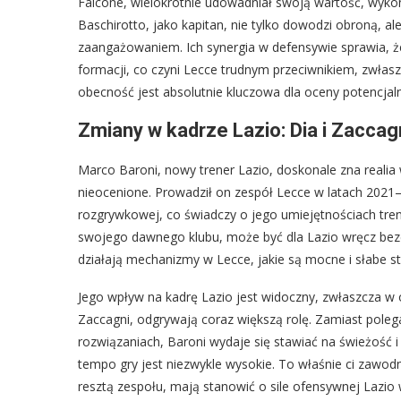
Falcone, wielokrotnie udowadniał swoją wartość, wyk
Baschirotto, jako kapitan, nie tylko dowodzi obroną, al
zaangażowaniem. Ich synergia w defensywie sprawia, że
formacji, co czyni Lecce trudnym przeciwnikiem, zwłasz
obecność jest absolutnie kluczowa dla oceny potencja
Zmiany w kadrze Lazio: Dia i Zaccag
Marco Baroni, nowy trener Lazio, doskonale zna realia w
nieocenione. Prowadził on zespół Lecce w latach 202
rozgrywkowej, co świadczy o jego umiejętnościach trene
swojego dawnego klubu, może być dla Lazio wręcz bezc
działają mechanizmy w Lecce, jakie są mocne i słabe str
Jego wpływ na kadrę Lazio jest widoczny, zwłaszcza w o
Zaccagni, odgrywają coraz większą rolę. Zamiast pol
rozwiązaniach, Baroni wydaje się stawiać na świeżość i 
tempo gry jest niezwykle wysokie. To właśnie ci zawod
resztą zespołu, mają stanowić o sile ofensywnej Lazi