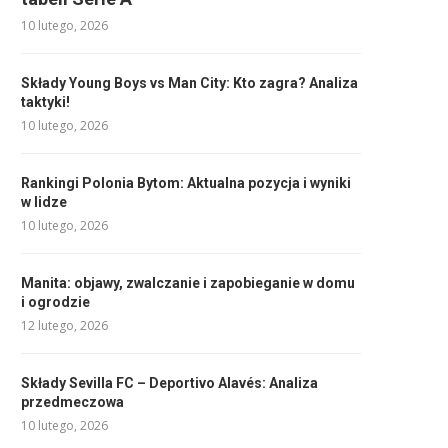
10 lutego, 2026
Składy Young Boys vs Man City: Kto zagra? Analiza
taktyki!
10 lutego, 2026
Rankingi Polonia Bytom: Aktualna pozycja i wyniki
w lidze
10 lutego, 2026
Manita: objawy, zwalczanie i zapobieganie w domu
i ogrodzie
12 lutego, 2026
Składy Sevilla FC – Deportivo Alavés: Analiza
przedmeczowa
10 lutego, 2026