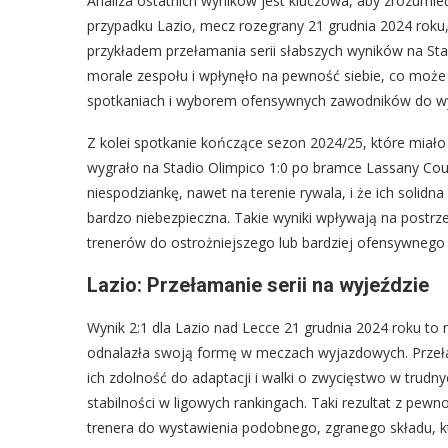
Analiza ostatnich wyników jest kluczowa, aby zrozumieć,
przypadku Lazio, mecz rozegrany 21 grudnia 2024 roku,
przykładem przełamania serii słabszych wyników na St
morale zespołu i wpłynęło na pewność siebie, co moż
spotkaniach i wyborem ofensywnych zawodników do wy
Z kolei spotkanie kończące sezon 2024/25, które miało
wygrało na Stadio Olimpico 1:0 po bramce Lassany Couli
niespodziankę, nawet na terenie rywala, i że ich soli
bardzo niebezpieczna. Takie wyniki wpływają na postrz
trenerów do ostrożniejszego lub bardziej ofensywnego 
Lazio: Przełamanie serii na wyjeździe
Wynik 2:1 dla Lazio nad Lecce 21 grudnia 2024 roku to n
odnalazła swoją formę w meczach wyjazdowych. Przełam
ich zdolność do adaptacji i walki o zwycięstwo w trudn
stabilności w ligowych rankingach. Taki rezultat z pew
trenera do wystawienia podobnego, zgranego składu, k