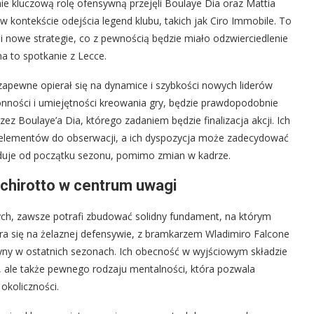
e kluczową rolę ofensywną przejęli Boulaye Dia oraz Mattia
 kontekście odejścia legend klubu, takich jak Ciro Immobile. To
i nowe strategie, co z pewnością będzie miało odzwierciedlenie
 to spotkanie z Lecce.
zapewne opierał się na dynamice i szybkości nowych liderów
onności i umiejętności kreowania gry, będzie prawdopodobnie
ez Boulaye’a Dia, którego zadaniem będzie finalizacja akcji. Ich
 elementów do obserwacji, a ich dyspozycja może zadecydować
uduje od początku sezonu, pomimo zmian w kadrze.
schirotto w centrum uwagi
ch, zawsze potrafi zbudować solidny fundament, na którym
era się na żelaznej defensywie, z bramkarzem Wladimiro Falcone
żyny w ostatnich sezonach. Ich obecność w wyjściowym składzie
e, ale także pewnego rodzaju mentalności, która pozwala
okoliczności.