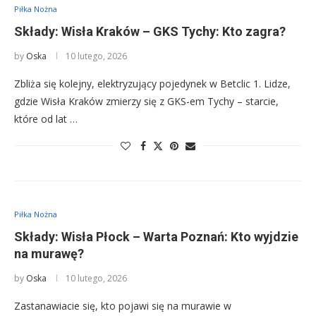
Piłka Nożna
Składy: Wisła Kraków – GKS Tychy: Kto zagra?
by
Oska
10 lutego, 2026
Zbliża się kolejny, elektryzujący pojedynek w Betclic 1. Lidze,
gdzie Wisła Kraków zmierzy się z GKS-em Tychy – starcie,
które od lat …
Piłka Nożna
Składy: Wisła Płock – Warta Poznań: Kto wyjdzie
na murawę?
by
Oska
10 lutego, 2026
Zastanawiacie się, kto pojawi się na murawie w