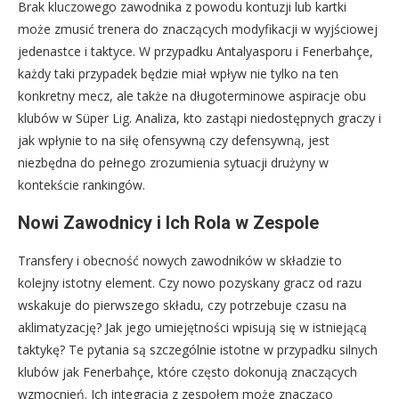
Brak kluczowego zawodnika z powodu kontuzji lub kartki
może zmusić trenera do znaczących modyfikacji w wyjściowej
jedenastce i taktyce. W przypadku Antalyasporu i Fenerbahçe,
każdy taki przypadek będzie miał wpływ nie tylko na ten
konkretny mecz, ale także na długoterminowe aspiracje obu
klubów w Süper Lig. Analiza, kto zastąpi niedostępnych graczy i
jak wpłynie to na siłę ofensywną czy defensywną, jest
niezbędna do pełnego zrozumienia sytuacji drużyny w
kontekście rankingów.
Nowi Zawodnicy i Ich Rola w Zespole
Transfery i obecność nowych zawodników w składzie to
kolejny istotny element. Czy nowo pozyskany gracz od razu
wskakuje do pierwszego składu, czy potrzebuje czasu na
aklimatyzację? Jak jego umiejętności wpisują się w istniejącą
taktykę? Te pytania są szczególnie istotne w przypadku silnych
klubów jak Fenerbahçe, które często dokonują znaczących
wzmocnień. Ich integracja z zespołem może znacząco