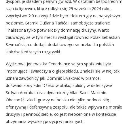
dysponuje składem pełnym gwiazd. W ostatnim bezpośrednim
starciu ligowym, które odbyło się 29 września 2024 roku,
zwycięstwo 2:0 na wyjeździe było efektem gry na najwyższym
poziomie. Bramki Dušana Tadića i samobójcze trafienie
Thalissona tylko potwierdziły dominację drużyny. Warto
zauważyć, że w tym meczu wystąpił również Polak Sebastian
Szymański, co dodaje dodatkowego smaczku dla polskich
kibiców śledzących rozgrywki.
Wyjściowa jedenastka Fenerbahçe w tym spotkaniu była
imponująca i świadczyła o głębi składu. Znaleźli się w niej tak
uznani zawodnicy jak Dominik Livaković w bramce,
doświadczony Edin Džeko w ataku, solidny w defensywie
Sofyan Amrabat oraz dynamiczny Allan Saint-Maximin.
Obecność takich graczy na boisku nie tylko podnosi siłę
ofensywną i defensywną zespołu, ale także wpływa na morale
drużyny i pewność siebie, co jest nieocenione w kontekście
utrzymania wysokiej pozycji w rankingach.