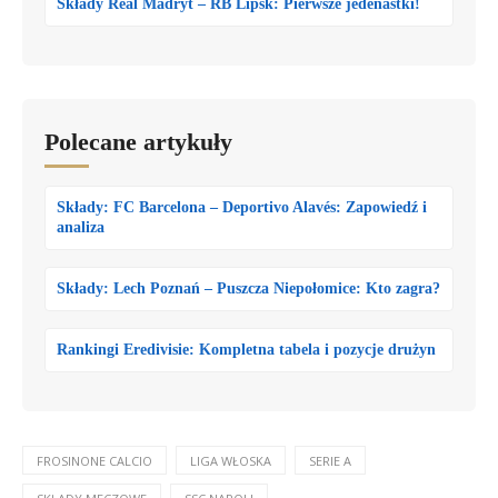
Składy Real Madryt – RB Lipsk: Pierwsze jedenastki!
Polecane artykuły
Składy: FC Barcelona – Deportivo Alavés: Zapowiedź i
analiza
Składy: Lech Poznań – Puszcza Niepołomice: Kto zagra?
Rankingi Eredivisie: Kompletna tabela i pozycje drużyn
FROSINONE CALCIO
LIGA WŁOSKA
SERIE A