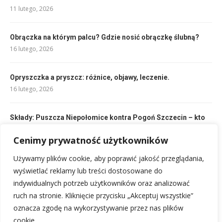
11 lutego, 2026
Obrączka na którym palcu? Gdzie nosić obrączkę ślubną?
16 lutego, 2026
Opryszczka a pryszcz: różnice, objawy, leczenie.
16 lutego, 2026
Składy: Puszcza Niepołomice kontra Pogoń Szczecin – kto
zagra?
10 lutego, 2026
Cenimy prywatność użytkowników
Używamy plików cookie, aby poprawić jakość przeglądania,
Składy Partizani Tirana – AS Roma: Kto zagra w hicie?
wyświetlać reklamy lub treści dostosowane do
10 lutego, 2026
indywidualnych potrzeb użytkowników oraz analizować
ruch na stronie. Kliknięcie przycisku „Akceptuj wszystkie”
oznacza zgodę na wykorzystywanie przez nas plików
cookie.