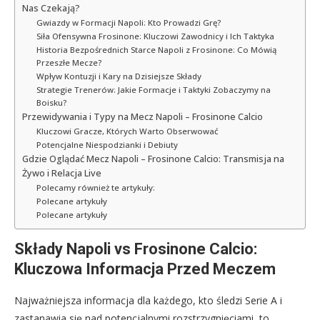
Nas Czekają?
Gwiazdy w Formacji Napoli: Kto Prowadzi Grę?
Siła Ofensywna Frosinone: Kluczowi Zawodnicy i Ich Taktyka
Historia Bezpośrednich Starce Napoli z Frosinone: Co Mówią
Przeszłe Mecze?
Wpływ Kontuzji i Kary na Dzisiejsze Składy
Strategie Trenerów: Jakie Formacje i Taktyki Zobaczymy na
Boisku?
Przewidywania i Typy na Mecz Napoli – Frosinone Calcio
Kluczowi Gracze, Których Warto Obserwować
Potencjalne Niespodzianki i Debiuty
Gdzie Oglądać Mecz Napoli – Frosinone Calcio: Transmisja na
Żywo i Relacja Live
Polecamy również te artykuły:
Polecane artykuły
Polecane artykuły
Składy Napoli vs Frosinone Calcio:
Kluczowa Informacja Przed Meczem
Najważniejsza informacja dla każdego, kto śledzi Serie A i
zastanawia się nad potencjalnymi rozstrzygnięciami, to