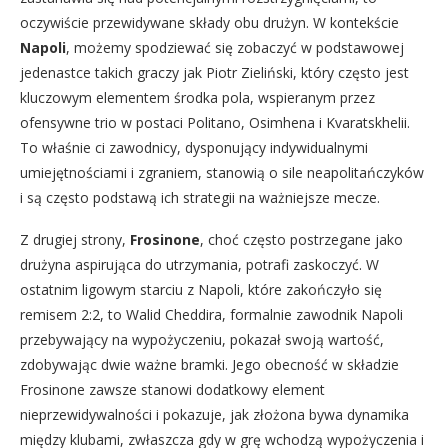
oczywiście przewidywane składy obu drużyn. W kontekście
Napoli
, możemy spodziewać się zobaczyć w podstawowej
jedenastce takich graczy jak Piotr Zieliński, który często jest
kluczowym elementem środka pola, wspieranym przez
ofensywne trio w postaci Politano, Osimhena i Kvaratskhelii.
To właśnie ci zawodnicy, dysponujący indywidualnymi
umiejętnościami i zgraniem, stanowią o sile neapolitańczyków
i są często podstawą ich strategii na ważniejsze mecze.
Z drugiej strony,
Frosinone
, choć często postrzegane jako
drużyna aspirująca do utrzymania, potrafi zaskoczyć. W
ostatnim ligowym starciu z Napoli, które zakończyło się
remisem 2:2, to Walid Cheddira, formalnie zawodnik Napoli
przebywający na wypożyczeniu, pokazał swoją wartość,
zdobywając dwie ważne bramki. Jego obecność w składzie
Frosinone zawsze stanowi dodatkowy element
nieprzewidywalności i pokazuje, jak złożona bywa dynamika
między klubami, zwłaszcza gdy w grę wchodzą wypożyczenia i