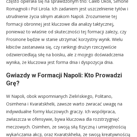
często opierała się na sprawdzonym trio: Caleb Okoli, Simone
Romagnoli i Pol Lirola. Ich zadaniem jest uszczelnienie tyłów i
utrudnienie życia silnym atakom Napoli. Zrozumienie tej
formacji obronnej jest kluczowe dla analizy taktycznej,
ponieważ to właśnie od skuteczności tej formacji zależy, czy
Frosinone będzie w stanie utrzymać korzystny wynik. Wielu
kibiców zastanawia się, czy rankingi drużyn rzeczywiście
odzwierciedlają siłę na boisku, ale z mojego doświadczenia
wynika, że kluczowa jest forma dnia i dyspozycja dnia.
Gwiazdy w Formacji Napoli: Kto Prowadzi
Grę?
W Napoli, obok wspomnianych Zielińskiego, Politano,
Osimhena i Kvaratskhelii, zawsze warto zwracać uwagę na
indywidualne formy kluczowych graczy. Ich współpraca,
zwłaszcza w ofensywie, bywa kluczowa dla rozstrzygnięć
meczowych. Osimhen, ze swoją siłą fizyczną i umiejętnością
wykańczania akcji, oraz Kvaratskhelia, ze swoją kreatywnością