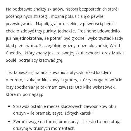
Na podstawie analizy składów, historii bezpośrednich starć i
potencjalnych strategii, można pokusić się o pewne
przewidywania. Napoli, grając u siebie, z pewnością będzie
chciało zdobyć trzy punkty. Jednakże, Frosinone udowodniło
już niejednokrotnie, że potrafi być groźne i wykorzystać każdy
błąd przeciwnika. Szczególnie groźny może okazać się Walid
Cheddira, który znany jest ze swojej skuteczności, oraz Matías
Soulé, potrafiący kreować grę.
Też łapiesz się na analizowaniu statystyk przed każdym
meczem, szukając kluczowych graczy, którzy mogą odwrócić
losy spotkania? Ja tak mam zawsze! Oto kilka wskazówek,
które mi pomagają:
Sprawdź ostatnie mecze kluczowych zawodników obu
drużyn – ile bramek, asyst, żółtych kartek?
Zwróć uwagę na formę bramkarzy – często to oni ratują
drużynę w trudnych momentach.