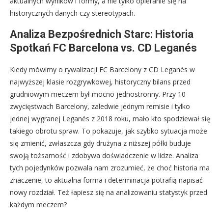
aktualnych wyników i formy, a nie tylko opieranie się na
historycznych danych czy stereotypach.
Analiza Bezpośrednich Starc: Historia
Spotkań FC Barcelona vs. CD Leganés
Kiedy mówimy o rywalizacji FC Barcelony z CD Leganés w
najwyższej klasie rozgrywkowej, historyczny bilans przed
grudniowym meczem był mocno jednostronny. Przy 10
zwycięstwach Barcelony, zaledwie jednym remisie i tylko
jednej wygranej Leganés z 2018 roku, mało kto spodziewał się
takiego obrotu spraw. To pokazuje, jak szybko sytuacja może
się zmienić, zwłaszcza gdy drużyna z niższej półki buduje
swoją tożsamość i zdobywa doświadczenie w lidze. Analiza
tych pojedynków pozwala nam zrozumieć, że choć historia ma
znaczenie, to aktualna forma i determinacja potrafią napisać
nowy rozdział. Też łapiesz się na analizowaniu statystyk przed
każdym meczem?