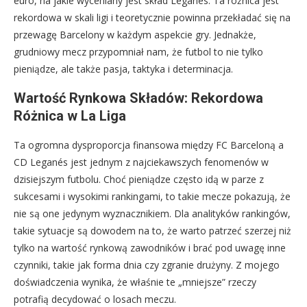
euro, na jakie wyceniany jest skład Leganés. Ta różnica jest
rekordowa w skali ligi i teoretycznie powinna przekładać się na
przewagę Barcelony w każdym aspekcie gry. Jednakże,
grudniowy mecz przypomniał nam, że futbol to nie tylko
pieniądze, ale także pasja, taktyka i determinacja.
Wartość Rynkowa Składów: Rekordowa
Różnica w La Liga
Ta ogromna dysproporcja finansowa między FC Barceloną a
CD Leganés jest jednym z najciekawszych fenomenów w
dzisiejszym futbolu. Choć pieniądze często idą w parze z
sukcesami i wysokimi rankingami, to takie mecze pokazują, że
nie są one jedynym wyznacznikiem. Dla analityków rankingów,
takie sytuacje są dowodem na to, że warto patrzeć szerzej niż
tylko na wartość rynkową zawodników i brać pod uwagę inne
czynniki, takie jak forma dnia czy zgranie drużyny. Z mojego
doświadczenia wynika, że właśnie te „mniejsze” rzeczy
potrafią decydować o losach meczu.