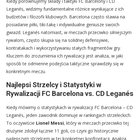
Kiedy porównujemy składy i taktyki FC Barcelony i CD
Leganés, widzimy fundamentalne różnice wynikające z ich
budżetów i filozofii klubowych. Barcelona często stawia na
posiadanie piłki, tiki-takę i indywidualne geniusze swoich
gwiazd. Leganés natomiast, w meczach przeciwko silniejszym
rywalom, często skupia się na solidnej defensywie,
kontratakach i wykorzystywaniu stałych fragmentów gry.
Kluczem do zrozumienia ich rywalizacji jest analiza, w jaki
sposób te odmienne podejścia taktyczne sprawdziły się w
konkretnym meczu.
Najlepsi Strzelcy i Statystyki w
Rywalizacji FC Barcelona vs. CD Leganés
Kiedy mówimy o statystykach w rywalizacji FC Barcelona – CD
Leganés, jeden zawodnik dominuje w rankingach strzeleckich.
To oczywiście
Lionel Messi
, który w meczach przeciwko tej
drużynie zdobył łącznie 11 goli, co czyni go historycznie
najlepszym strzelcem w tej konkretnej konfrontacji. Analiza