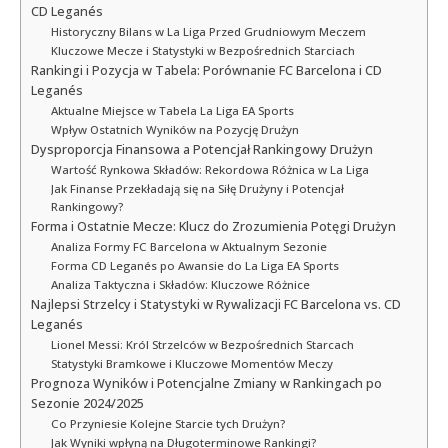
CD Leganés
Historyczny Bilans w La Liga Przed Grudniowym Meczem
Kluczowe Mecze i Statystyki w Bezpośrednich Starciach
Rankingi i Pozycja w Tabela: Porównanie FC Barcelona i CD
Leganés
Aktualne Miejsce w Tabela La Liga EA Sports
Wpływ Ostatnich Wyników na Pozycję Drużyn
Dysproporcja Finansowa a Potencjał Rankingowy Drużyn
Wartość Rynkowa Składów: Rekordowa Różnica w La Liga
Jak Finanse Przekładają się na Siłę Drużyny i Potencjał
Rankingowy?
Forma i Ostatnie Mecze: Klucz do Zrozumienia Potęgi Drużyn
Analiza Formy FC Barcelona w Aktualnym Sezonie
Forma CD Leganés po Awansie do La Liga EA Sports
Analiza Taktyczna i Składów: Kluczowe Różnice
Najlepsi Strzelcy i Statystyki w Rywalizacji FC Barcelona vs. CD
Leganés
Lionel Messi: Król Strzelców w Bezpośrednich Starcach
Statystyki Bramkowe i Kluczowe Momentów Meczy
Prognoza Wyników i Potencjalne Zmiany w Rankingach po
Sezonie 2024/2025
Co Przyniesie Kolejne Starcie tych Drużyn?
Jak Wyniki wpłyną na Długoterminowe Rankingi?