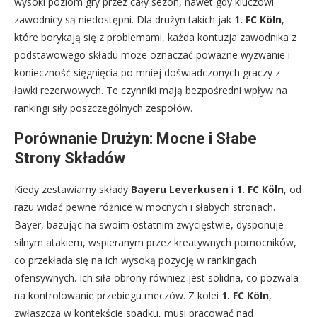
wysoki poziom gry przez cały sezon, nawet gdy kluczowi
zawodnicy są niedostępni. Dla drużyn takich jak
1. FC Köln
,
które borykają się z problemami, każda kontuzja zawodnika z
podstawowego składu może oznaczać poważne wyzwanie i
konieczność sięgnięcia po mniej doświadczonych graczy z
ławki rezerwowych. Te czynniki mają bezpośredni wpływ na
rankingi siły poszczególnych zespołów.
Porównanie Drużyn: Mocne i Słabe
Strony Składów
Kiedy zestawiamy składy
Bayeru Leverkusen
i
1. FC Köln
, od
razu widać pewne różnice w mocnych i słabych stronach.
Bayer, bazując na swoim ostatnim zwycięstwie, dysponuje
silnym atakiem, wspieranym przez kreatywnych pomocników,
co przekłada się na ich wysoką pozycję w rankingach
ofensywnych. Ich siła obrony również jest solidna, co pozwala
na kontrolowanie przebiegu meczów. Z kolei
1. FC Köln
,
zwłaszcza w kontekście spadku, musi pracować nad