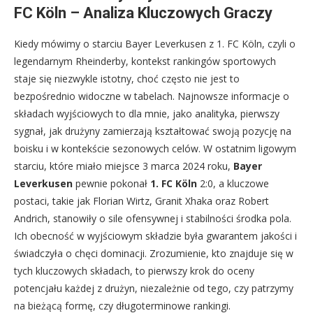
FC Köln – Analiza Kluczowych Graczy
Kiedy mówimy o starciu Bayer Leverkusen z 1. FC Köln, czyli o
legendarnym Rheinderby, kontekst rankingów sportowych
staje się niezwykle istotny, choć często nie jest to
bezpośrednio widoczne w tabelach. Najnowsze informacje o
składach wyjściowych to dla mnie, jako analityka, pierwszy
sygnał, jak drużyny zamierzają kształtować swoją pozycję na
boisku i w kontekście sezonowych celów. W ostatnim ligowym
starciu, które miało miejsce 3 marca 2024 roku,
Bayer
Leverkusen
pewnie pokonał
1. FC Köln
2:0, a kluczowe
postaci, takie jak Florian Wirtz, Granit Xhaka oraz Robert
Andrich, stanowiły o sile ofensywnej i stabilności środka pola.
Ich obecność w wyjściowym składzie była gwarantem jakości i
świadczyła o chęci dominacji. Zrozumienie, kto znajduje się w
tych kluczowych składach, to pierwszy krok do oceny
potencjału każdej z drużyn, niezależnie od tego, czy patrzymy
na bieżącą formę, czy długoterminowe rankingi.