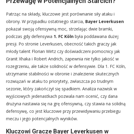
Przewagę w Potencjalnych Starcich?
Patrząc na składy, kluczowe jest porównanie siły ataku i
obrony. W przypadku ostatniego starcia,
Bayer Leverkusen
pokazał swoją ofensywną moc, strzelając dwie bramki,
podczas gdy defensywa
1. FC Köln
była poddawana dużej
presji. Po stronie Leverkusen, obecność takich graczy jak
młody talent Florian Wirtz czy doświadczeni pomocnicy jak
Granit Xhaka i Robert Andrich, zapewnia nie tylko jakość w
rozegrzeniu, ale także solidność w defensywie. Dla 1. FC Köln,
utrzymanie stabilności w obronie i znalezienie skutecznych
rozwiązań w ataku to priorytety, zwłaszcza po trudnym
sezonie, który zakończył się spadkiem. Analiza nazwisk w
wyjściowych jedenastkach pozwala nam ocenić, czy dana
drużyna nastawia się na grę ofensywną, czy stawia na solidną
defensywę, co jest kluczowe przy przewidywaniu przebiegu
meczu i jego potencjalnych wyników.
Kluczowi Gracze Bayer Leverkusen w