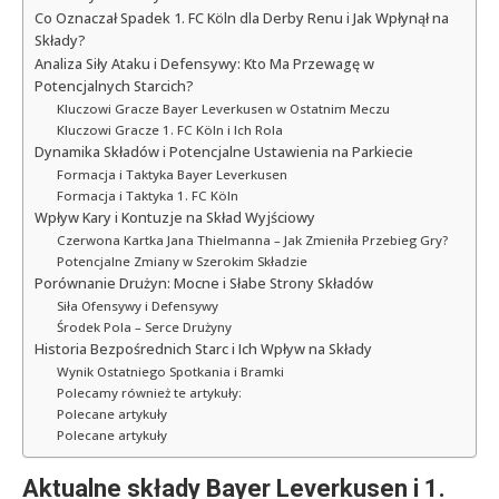
Co Oznaczał Spadek 1. FC Köln dla Derby Renu i Jak Wpłynął na
Składy?
Analiza Siły Ataku i Defensywy: Kto Ma Przewagę w
Potencjalnych Starcich?
Kluczowi Gracze Bayer Leverkusen w Ostatnim Meczu
Kluczowi Gracze 1. FC Köln i Ich Rola
Dynamika Składów i Potencjalne Ustawienia na Parkiecie
Formacja i Taktyka Bayer Leverkusen
Formacja i Taktyka 1. FC Köln
Wpływ Kary i Kontuzje na Skład Wyjściowy
Czerwona Kartka Jana Thielmanna – Jak Zmieniła Przebieg Gry?
Potencjalne Zmiany w Szerokim Składzie
Porównanie Drużyn: Mocne i Słabe Strony Składów
Siła Ofensywy i Defensywy
Środek Pola – Serce Drużyny
Historia Bezpośrednich Starc i Ich Wpływ na Składy
Wynik Ostatniego Spotkania i Bramki
Polecamy również te artykuły:
Polecane artykuły
Polecane artykuły
Aktualne składy Bayer Leverkusen i 1.