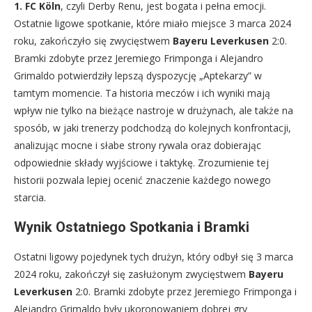
1. FC Köln
, czyli Derby Renu, jest bogata i pełna emocji.
Ostatnie ligowe spotkanie, które miało miejsce 3 marca 2024
roku, zakończyło się zwycięstwem
Bayeru Leverkusen
2:0.
Bramki zdobyte przez Jeremiego Frimponga i Alejandro
Grimaldo potwierdziły lepszą dyspozycję „Aptekarzy” w
tamtym momencie. Ta historia meczów i ich wyniki mają
wpływ nie tylko na bieżące nastroje w drużynach, ale także na
sposób, w jaki trenerzy podchodzą do kolejnych konfrontacji,
analizując mocne i słabe strony rywala oraz dobierając
odpowiednie składy wyjściowe i taktykę. Zrozumienie tej
historii pozwala lepiej ocenić znaczenie każdego nowego
starcia.
Wynik Ostatniego Spotkania i Bramki
Ostatni ligowy pojedynek tych drużyn, który odbył się 3 marca
2024 roku, zakończył się zasłużonym zwycięstwem
Bayeru
Leverkusen
2:0. Bramki zdobyte przez Jeremiego Frimponga i
Alejandro Grimaldo były ukoronowaniem dobrej gry