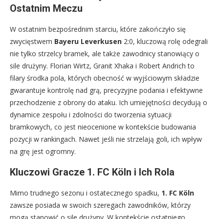
Ostatnim Meczu
W ostatnim bezpośrednim starciu, które zakończyło się
zwycięstwem
Bayeru Leverkusen
2:0, kluczową rolę odegrali
nie tylko strzelcy bramek, ale także zawodnicy stanowiący o
sile drużyny. Florian Wirtz, Granit Xhaka i Robert Andrich to
filary środka pola, których obecność w wyjściowym składzie
gwarantuje kontrolę nad grą, precyzyjne podania i efektywne
przechodzenie z obrony do ataku. Ich umiejętności decydują o
dynamice zespołu i zdolności do tworzenia sytuacji
bramkowych, co jest nieocenione w kontekście budowania
pozycji w rankingach. Nawet jeśli nie strzelają goli, ich wpływ
na grę jest ogromny.
Kluczowi Gracze 1. FC Köln i Ich Rola
Mimo trudnego sezonu i ostatecznego spadku,
1. FC Köln
zawsze posiada w swoich szeregach zawodników, którzy
mogą stanowić o sile drużyny. W kontekście ostatniego