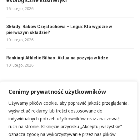
ekologiczne kosmetyki
16 lutego, 2026
Składy: Raków Częstochowa – Legia: Kto wyjdzie w
pierwszym składzie?
10 lutego, 2026
Rankingi Athletic Bilbao: Aktualna pozycja w lidze
10 lutego, 2026
Manita: objawy, zwalczanie i zapobieganie w domu i ogrodzie
12 lutego, 2026
Cenimy prywatność użytkowników
Używamy plików cookie, aby poprawić jakość przeglądania,
UD Barbastro: Kluczowe Rozgrywki i Nadchodzące Mecze
wyświetlać reklamy lub treści dostosowane do
10 lutego, 2026
indywidualnych potrzeb użytkowników oraz analizować
ruch na stronie. Kliknięcie przycisku „Akceptuj wszystkie”
oznacza zgodę na wykorzystywanie przez nas plików