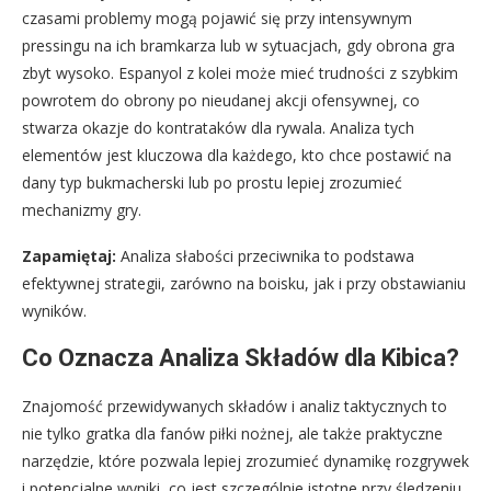
czasami problemy mogą pojawić się przy intensywnym
pressingu na ich bramkarza lub w sytuacjach, gdy obrona gra
zbyt wysoko. Espanyol z kolei może mieć trudności z szybkim
powrotem do obrony po nieudanej akcji ofensywnej, co
stwarza okazje do kontrataków dla rywala. Analiza tych
elementów jest kluczowa dla każdego, kto chce postawić na
dany typ bukmacherski lub po prostu lepiej zrozumieć
mechanizmy gry.
Zapamiętaj:
Analiza słabości przeciwnika to podstawa
efektywnej strategii, zarówno na boisku, jak i przy obstawianiu
wyników.
Co Oznacza Analiza Składów dla Kibica?
Znajomość przewidywanych składów i analiz taktycznych to
nie tylko gratka dla fanów piłki nożnej, ale także praktyczne
narzędzie, które pozwala lepiej zrozumieć dynamikę rozgrywek
i potencjalne wyniki, co jest szczególnie istotne przy śledzeniu