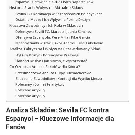
Espanyol: Ustawienie 4-4-2 i Para Napastników
Historia Starć i Wpływ na Aktualne Składy
Sevilla FC: Dominacja w Bezpośrednich Pojedynkach
Ostatnie Mecze i Ich Wpływ na Formę Drużyn
Kluczowi Zawodnicy i Ich Rola w Składach
Defensywa Sevilli FC: Marcao i Juanlu Sánchez
Ofensywa Espanyolu: Pere Milla i Kike García
Niespodzianki w Ataku: Akor Adams i Dodi Lukébakio
Analiza Taktyczna i Wpływ na Przewidywany Skład
Styl Gry Drużyn i Potencjalne Przewagi
Słabości Drużyn i Jak Można Je Wykorzystać
Co Oznacza Analiza Składów dla Kibica?
Przedmeczowa Analiza i Typy Bukmacherskie
Znaczenie Zawodników i Kontuzji dla Wyniku Meczu
Polecamy również te artykuły:
Polecane artykuły
Polecane artykuły
Analiza Składów: Sevilla FC kontra
Espanyol – Kluczowe Informacje dla
Fanów