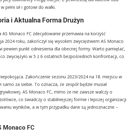
w pełni sił i gotowi do walki.
oria i Aktualna Forma Drużyn
3 a AS Monaco FC zdecydowanie przemawia na korzyść
maja 2024 roku, zakończył się wysokim zwycięstwem AS Monaco
wi pewien punkt odniesienia dla obecnej formy. Warto pamiętać,
co zwyciężyło w 5 z 6 ostatnich bezpośrednich konfrontacji, co
t niepokojąca. Zakończenie sezonu 2023/2024 na 18. miejscu w
i samo za siebie. To oznacza, że zespół będzie musiał
ozgrywkowej. AS Monaco FC, mimo że nie zawsze walczy o
ołówce, co świadczy o stabilniejszej formie i lepszej organizacji
idywaniu wyników, a w tym przypadku dane są jednoznaczne –
AS Monaco FC