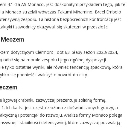
iem 4:1 dla AS Monaco, jest doskonałym przykładem tego, jak te
ki dla Monaco strzelali wówczas Takumi Minamino, Breel Embolo
fensywną zespołu. Ta historia bezpośrednich konfrontacji jest
tyki i zawodnicy okazywali się skuteczni w przeszłości.
d Meczem
aktem dotyczącym Clermont Foot 63. Słaby sezon 2023/2024,
odbił się na morale zespołu i jego ogólnej dyspozycji.
e tylko ostatnie wyniki, ale również tendencję spadkową, która
ybko się podnieść i walczyć o powrót do elity.
Meczem
 ligowej drabinki, zazwyczaj prezentuje solidną formę,
 1. Ich kadra jest często złożona z doświadczonych graczy, a
taktyczną i potencjał do rozwoju. Analiza formy Monaco polega
ensywnej i stabilności defensywnej, które zazwyczaj pozwalają