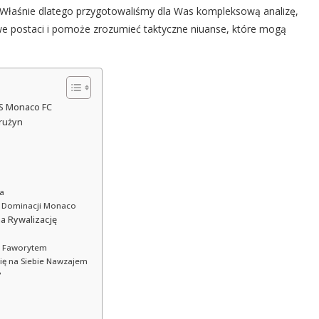
 Właśnie dlatego przygotowaliśmy dla Was kompleksową analizę,
owe postaci i pomoże zrozumieć taktyczne niuanse, które mogą
AS Monaco FC
Drużyn
na
e Dominacji Monaco
na Rywalizację
z Faworytem
się na Siebie Nawzajem
?