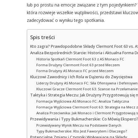
lub po prostu na emocje związane z tym pojedynkiem?
która rozwieje wszelkie wątpliwości, przedstawi klucz
zadecydować o wyniku tego spotkania.
Spis treści
Kto zagra? Prawdopodobne Składy Clermont Foot 63 vs. 
Analiza Bezpośrednich Starcie: Historia i Aktualna Forma 
Historia Spotkań Clermont Foot 63 z AS Monaco FC
Forma Drużyny Clermont Foot 63 przed Meczem
Forma Drużyny AS Monaco FC przed Meczem
Kluczowi Zawodnicy i Ich Rola w Dążeniu do Zwycięstwa
Liderzy Drużyny AS Monaco FC: Siła Ofensywna i Defensyw
Kluczowi Gracze Clermont Foot 63: Szanse na Przełamani
Taktyka i Strategia Meczu: Jak Drużyny Przygotowują się 
Formacja Wyjściowa AS Monaco FC: Analiza Taktyczna
Formacja Wyjściowa Clermont Foot 63: Strategia na Mecz 
Analiza Przeciwnika: Jak Monaco i Clermont Przygotowują 
Przewidywania i Typy Bukmacherskie: Co Mówią Eksperci
Przewidywany Wynik Meczu na Podstawie Danych
Typy Bukmacherskie: Kto Jest Faworytem i Dlaczego?
Potencjalne Zmiany i Czynniki Wpływające na Składy