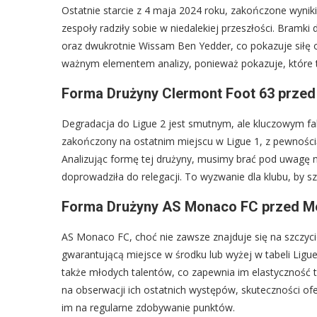
Ostatnie starcie z 4 maja 2024 roku, zakończone wynik
zespoły radziły sobie w niedalekiej przeszłości. Bram
oraz dwukrotnie Wissam Ben Yedder, co pokazuje siłę o
ważnym elementem analizy, ponieważ pokazuje, które tak
Forma Drużyny Clermont Foot 63 prze
Degradacja do Ligue 2 jest smutnym, ale kluczowym f
zakończony na ostatnim miejscu w Ligue 1, z pewnością 
Analizując formę tej drużyny, musimy brać pod uwagę ni
doprowadziła do relegacji. To wyzwanie dla klubu, by sz
Forma Drużyny AS Monaco FC przed 
AS Monaco FC, choć nie zawsze znajduje się na szczycie
gwarantującą miejsce w środku lub wyżej w tabeli Ligue
także młodych talentów, co zapewnia im elastyczność 
na obserwacji ich ostatnich występów, skuteczności of
im na regularne zdobywanie punktów.