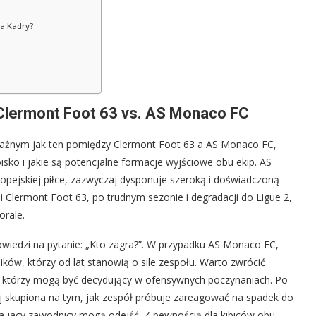
na Kadry?
Clermont Foot 63 vs. AS Monaco FC
ważnym jak ten pomiędzy Clermont Foot 63 a AS Monaco FC,
sko i jakie są potencjalne formacje wyjściowe obu ekip. AS
pejskiej piłce, zazwyczaj dysponuje szeroką i doświadczoną
ei Clermont Foot 63, po trudnym sezonie i degradacji do Ligue 2,
rale.
wiedzi na pytanie: „Kto zagra?”. W przypadku AS Monaco FC,
w, którzy od lat stanowią o sile zespołu. Warto zwrócić
 którzy mogą być decydujący w ofensywnych poczynaniach. Po
iej skupiona na tym, jak zespół próbuje zareagować na spadek do
y, a jacy zawodnicy mogą odejść. Z pewnością dla kibiców obu