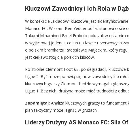
Kluczowi Zawodnicy i Ich Rola w Dą
W kontekście „składów” kluczowe jest zidentyfikowanie
Monaco FC, Wissam Ben Yedder od lat stanowi o sile o
Takumi Minamino i Breel Embolo pokazali w ostatnim me
w wyjściowej jedenastce lub na ławce rezerwowych zaw
o polskim bramkarzu Radosławie Majeckim, który regu
jest ciekawostką dla polskich kibiców.
Po stronie Clermont Foot 63, po degradacji, kluczowe 
Ligue 2. Być może pojawią się nowi zawodnicy lub młode
kluczowych graczy Clermont będzie wymagała głębszego
Ligue 1. Bez nich, drużyna może mieć trudności z odbu
Zapamiętaj:
Analiza kluczowych graczy to fundament k
plan taktyczny może legnąć w gruzach.
Liderzy Drużyny AS Monaco FC: Siła O