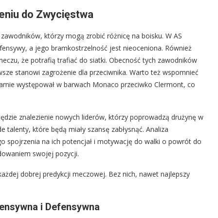
żeniu do Zwycięstwa
 zawodników, którzy mogą zrobić różnicę na boisku. W AS
fensywy, a jego bramkostrzelność jest nieoceniona. Również
czu, że potrafią trafiać do siatki. Obecność tych zawodników
sze stanowi zagrożenie dla przeciwnika. Warto też wspomnieć
larnie występował w barwach Monaco przeciwko Clermont, co
będzie znalezienie nowych liderów, którzy poprowadzą drużynę w
 talenty, które będą miały szansę zabłysnąć. Analiza
 spojrzenia na ich potencjał i motywację do walki o powrót do
dowaniem swojej pozycji.
ażdej dobrej predykcji meczowej. Bez nich, nawet najlepszy
fensywna i Defensywna