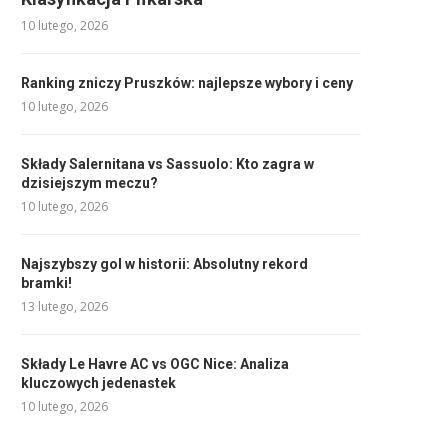
10 lutego, 2026
Ranking zniczy Pruszków: najlepsze wybory i ceny
10 lutego, 2026
Składy Salernitana vs Sassuolo: Kto zagra w
dzisiejszym meczu?
10 lutego, 2026
Najszybszy gol w historii: Absolutny rekord
bramki!
13 lutego, 2026
Składy Le Havre AC vs OGC Nice: Analiza
kluczowych jedenastek
10 lutego, 2026