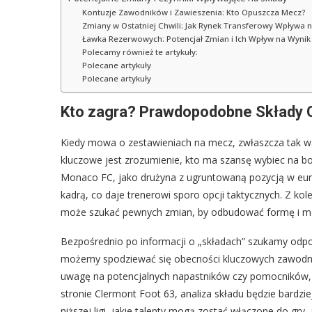
Kontuzje Zawodników i Zawieszenia: Kto Opuszcza Mecz?
Zmiany w Ostatniej Chwili: Jak Rynek Transferowy Wpływa 
Ławka Rezerwowych: Potencjał Zmian i Ich Wpływ na Wynik
Polecamy również te artykuły:
Polecane artykuły
Polecane artykuły
Kto zagra? Prawdopodobne Składy 
Kiedy mowa o zestawieniach na mecz, zwłaszcza tak 
kluczowe jest zrozumienie, kto ma szansę wybiec na boi
Monaco FC, jako drużyna z ugruntowaną pozycją w euro
kadrą, co daje trenerowi sporo opcji taktycznych. Z kol
może szukać pewnych zmian, by odbudować formę i mo
Bezpośrednio po informacji o „składach” szukamy odpo
możemy spodziewać się obecności kluczowych zawodnikó
uwagę na potencjalnych napastników czy pomocników,
stronie Clermont Foot 63, analiza składu będzie bardz
niższej ligi, jakie talenty mogą zostać włączone do gr