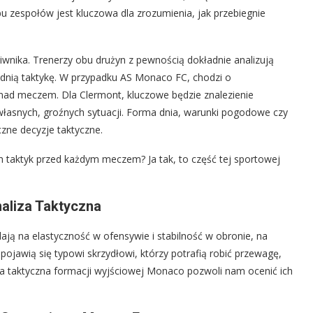
u zespołów jest kluczowa dla zrozumienia, jak przebiegnie
iwnika. Trenerzy obu drużyn z pewnością dokładnie analizują
dnią taktykę. W przypadku AS Monaco FC, chodzi o
i nad meczem. Dla Clermont, kluczowe będzie znalezienie
łasnych, groźnych sytuacji. Forma dnia, warunki pogodowe czy
zne decyzje taktyczne.
ych taktyk przed każdym meczem? Ja tak, to część tej sportowej
aliza Taktyczna
ją na elastyczność w ofensywie i stabilność w obronie, na
 pojawią się typowi skrzydłowi, którzy potrafią robić przewagę,
iza taktyczna formacji wyjściowej Monaco pozwoli nam ocenić ich