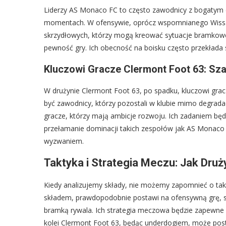
Liderzy AS Monaco FC to często zawodnicy z bogatym d
momentach. W ofensywie, oprócz wspomnianego Wissam
skrzydłowych, którzy mogą kreować sytuacje bramkowe.
pewność gry. Ich obecność na boisku często przekłada s
Kluczowi Gracze Clermont Foot 63: Sz
W drużynie Clermont Foot 63, po spadku, kluczowi grac
być zawodnicy, którzy pozostali w klubie mimo degradac
gracze, którzy mają ambicje rozwoju. Ich zadaniem będ
przełamanie dominacji takich zespołów jak AS Monaco FC
wyzwaniem.
Taktyka i Strategia Meczu: Jak Druż
Kiedy analizujemy składy, nie możemy zapomnieć o tak
składem, prawdopodobnie postawi na ofensywną grę, st
bramką rywala. Ich strategia meczowa będzie zapewne o
kolei Clermont Foot 63, będąc underdogiem, może postaw