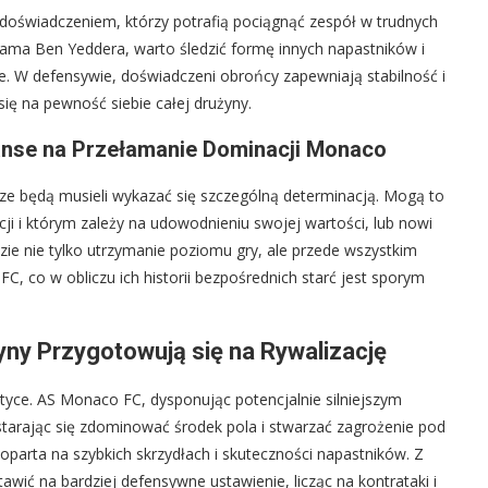
oświadczeniem, którzy potrafią pociągnąć zespół w trudnych
a Ben Yeddera, warto śledzić formę innych napastników i
 W defensywie, doświadczeni obrońcy zapewniają stabilność i
ię na pewność siebie całej drużyny.
anse na Przełamanie Dominacji Monaco
ze będą musieli wykazać się szczególną determinacją. Mogą to
ji i którym zależy na udowodnieniu swojej wartości, lub nowi
zie nie tylko utrzymanie poziomu gry, ale przede wszystkim
, co w obliczu ich historii bezpośrednich starć jest sporym
yny Przygotowują się na Rywalizację
tyce. AS Monaco FC, dysponując potencjalnie silniejszym
arając się zdominować środek pola i stwarzać zagrożenie pod
parta na szybkich skrzydłach i skuteczności napastników. Z
ić na bardziej defensywne ustawienie, licząc na kontrataki i