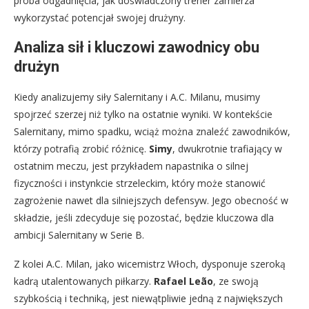
próba odgadnięcia, jak doświadczony trener zamierza
wykorzystać potencjał swojej drużyny.
Analiza sił i kluczowi zawodnicy obu
drużyn
Kiedy analizujemy siły Salernitany i A.C. Milanu, musimy
spojrzeć szerzej niż tylko na ostatnie wyniki. W kontekście
Salernitany, mimo spadku, wciąż można znaleźć zawodników,
którzy potrafią zrobić różnicę.
Simy
, dwukrotnie trafiający w
ostatnim meczu, jest przykładem napastnika o silnej
fizyczności i instynkcie strzeleckim, który może stanowić
zagrożenie nawet dla silniejszych defensyw. Jego obecność w
składzie, jeśli zdecyduje się pozostać, będzie kluczowa dla
ambicji Salernitany w Serie B.
Z kolei A.C. Milan, jako wicemistrz Włoch, dysponuje szeroką
kadrą utalentowanych piłkarzy.
Rafael Leão
, ze swoją
szybkością i techniką, jest niewątpliwie jedną z największych