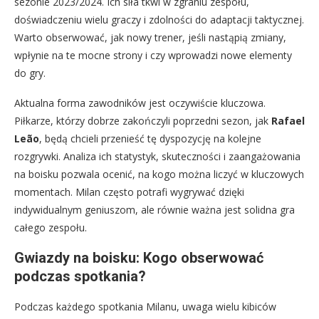
sezonie 2023/2024. Ich siła tkwi w zgraniu zespołu,
doświadczeniu wielu graczy i zdolności do adaptacji taktycznej.
Warto obserwować, jak nowy trener, jeśli nastąpią zmiany,
wpłynie na te mocne strony i czy wprowadzi nowe elementy
do gry.
Aktualna forma zawodników jest oczywiście kluczowa.
Piłkarze, którzy dobrze zakończyli poprzedni sezon, jak
Rafael
Leão
, będą chcieli przenieść tę dyspozycję na kolejne
rozgrywki. Analiza ich statystyk, skuteczności i zaangażowania
na boisku pozwala ocenić, na kogo można liczyć w kluczowych
momentach. Milan często potrafi wygrywać dzięki
indywidualnym geniuszom, ale równie ważna jest solidna gra
całego zespołu.
Gwiazdy na boisku: Kogo obserwować
podczas spotkania?
Podczas każdego spotkania Milanu, uwaga wielu kibiców