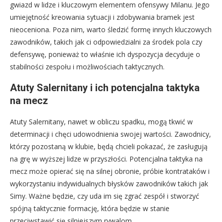
gwiazd w lidze i kluczowym elementem ofensywy Milanu. Jego
umiejętność kreowania sytuacji i zdobywania bramek jest
nieoceniona. Poza nim, warto śledzić formę innych kluczowych
zawodników, takich jak ci odpowiedzialni za środek pola czy
defensywę, ponieważ to właśnie ich dyspozycja decyduje o
stabilności zespołu i możliwościach taktycznych.
Atuty Salernitany i ich potencjalna taktyka
na mecz
Atuty Salernitany, nawet w obliczu spadku, mogą tkwić w
determinacji i chęci udowodnienia swojej wartości. Zawodnicy,
którzy pozostaną w klubie, będą chcieli pokazać, że zasługują
na grę w wyższej lidze w przyszłości. Potencjalna taktyka na
mecz może opierać się na silnej obronie, próbie kontrataków i
wykorzystaniu indywidualnych błysków zawodników takich jak
Simy. Ważne będzie, czy uda im się zgrać zespół i stworzyć
spójną taktycznie formację, która będzie w stanie
przeciwstawić się silniejszym rywalom.