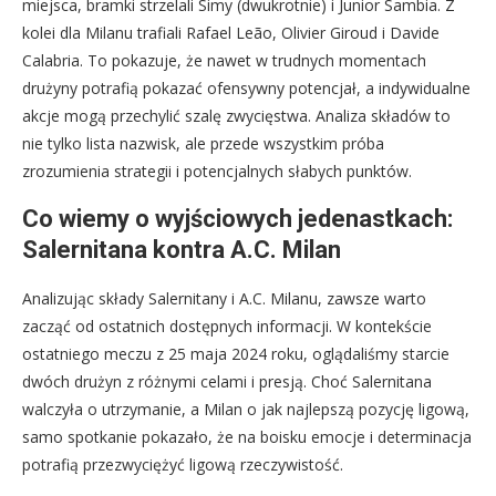
miejsca, bramki strzelali Simy (dwukrotnie) i Junior Sambia. Z
kolei dla Milanu trafiali Rafael Leão, Olivier Giroud i Davide
Calabria. To pokazuje, że nawet w trudnych momentach
drużyny potrafią pokazać ofensywny potencjał, a indywidualne
akcje mogą przechylić szalę zwycięstwa. Analiza składów to
nie tylko lista nazwisk, ale przede wszystkim próba
zrozumienia strategii i potencjalnych słabych punktów.
Co wiemy o wyjściowych jedenastkach:
Salernitana kontra A.C. Milan
Analizując składy Salernitany i A.C. Milanu, zawsze warto
zacząć od ostatnich dostępnych informacji. W kontekście
ostatniego meczu z 25 maja 2024 roku, oglądaliśmy starcie
dwóch drużyn z różnymi celami i presją. Choć Salernitana
walczyła o utrzymanie, a Milan o jak najlepszą pozycję ligową,
samo spotkanie pokazało, że na boisku emocje i determinacja
potrafią przezwyciężyć ligową rzeczywistość.