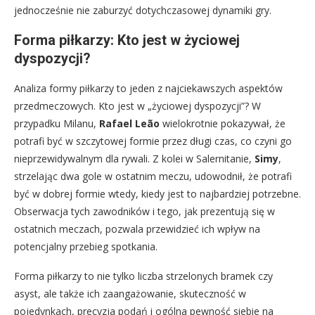
jednocześnie nie zaburzyć dotychczasowej dynamiki gry.
Forma piłkarzy: Kto jest w życiowej
dyspozycji?
Analiza formy piłkarzy to jeden z najciekawszych aspektów
przedmeczowych. Kto jest w „życiowej dyspozycji”? W
przypadku Milanu,
Rafael Leão
wielokrotnie pokazywał, że
potrafi być w szczytowej formie przez długi czas, co czyni go
nieprzewidywalnym dla rywali. Z kolei w Salernitanie,
Simy
,
strzelając dwa gole w ostatnim meczu, udowodnił, że potrafi
być w dobrej formie wtedy, kiedy jest to najbardziej potrzebne.
Obserwacja tych zawodników i tego, jak prezentują się w
ostatnich meczach, pozwala przewidzieć ich wpływ na
potencjalny przebieg spotkania.
Forma piłkarzy to nie tylko liczba strzelonych bramek czy
asyst, ale także ich zaangażowanie, skuteczność w
pojedynkach, precyzja podań i ogólna pewność siebie na