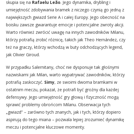
skupia się na
Rafaelu Leão
. Jego dynamika, drybling i
umiejętność zdobywania bramek z niczego czynią go jedną z
największych gwiazd Serie A i całej Europy. Jego obecność na
boisku zawsze gwarantuje emocje i potencjalne zwroty akcji.
Warto również zwrócić uwagę na innych zawodników Milanu,
którzy potrafią zrobić różnicę, takich jak Theo Hernández, czy
też na graczy, którzy wchodzą w buty odchodzących legend,
jak Olivier Giroud.
W przypadku Salernitany, choć nie dysponuje tak głośnymi
nazwiskami jak Milan, warto wypatrywać zawodników, którzy
potrafią zaskoczyć.
Simy
, ze swoimi dwoma bramkami w
ostatnim meczu, pokazał, że potrafi być groźny dla każdej
defensywy. Jego umiejętność gry głową i fizyczność mogą
sprawić problemy obrońcom Milanu. Obserwacja tych
„gwiazd” – zarówno tych znanych, jak i tych, którzy dopiero
aspirują do tego miana – pozwala lepiej zrozumieć dynamikę
meczu i potencjalne kluczowe momenty.