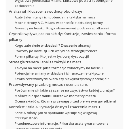
Wyjściowa jedenastka Milanu: Kluczowe postaci i potencjalne
zaskoczenia
Analiza sił i kluczowi zawodnicy obu drużyn
Atuty Salernitany i ich potencjalna taktyka na mecz
Mocne strony A.C. Milanu w kontekście aktualnej formy
Gwiazdy na boisku: Kogo obserwować podczas spotkania?
Czynniki wpływające na składy: Kontuzje, zawieszenia i forma
piłkarzy
Kogo zabraknie w składach? Znaczenie absencji
Powroty po kontuzji i ich wpływ na strategię trenera
Forma piłkarzy: Kto jest w życiowej dyspozycji?
Strategia trenera i analiza taktyki na mecz
Taktyka na mecz: Jakie formacje zobaczymy na boisku?
Potencjalne zmiany w składzie i ich znaczenie taktyczne
Ławka rezerwowych: Skarb czy niewykorzystany potencjał?
Przewidywany przebieg meczu i ocena szans
Porównanie sił: Jakie są szanse na zwycięstwo każdej z drużyn?
Możliwe niespodzianki i kluczowe momenty meczu
Ocena składów: Kto ma przewagę przed pierwszym gwizdkiem?
Kontekst Serie A: Sytuacja drużyn i znaczenie meczu
Serie A składy: Jak to spotkanie wpisuje się w ligową
rzeczywistość?
Przedmeczowe informacje: Piłkarska uczta gwarantowana
Polecamy również te artykuły: