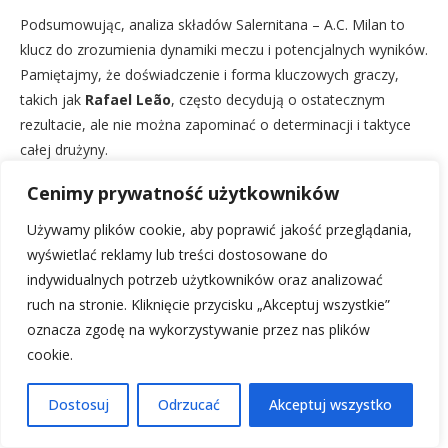
Podsumowując, analiza składów Salernitana – A.C. Milan to
klucz do zrozumienia dynamiki meczu i potencjalnych wyników.
Pamiętajmy, że doświadczenie i forma kluczowych graczy,
takich jak
Rafael Leão
, często decydują o ostatecznym
rezultacie, ale nie można zapominać o determinacji i taktyce
całej drużyny.
Cenimy prywatność użytkowników
Używamy plików cookie, aby poprawić jakość przeglądania,
Polecamy również te artykuły:
wyświetlać reklamy lub treści dostosowane do
Składy: AC Milan – Bologna FC: Kto zagra w hicie
indywidualnych potrzeb użytkowników oraz analizować
Serie A?
ruch na stronie. Kliknięcie przycisku „Akceptuj wszystkie”
Składy: AC Monza – A.C. Milan: Kto zagra w
oznacza zgodę na wykorzystywanie przez nas plików
hicie?
cookie.
Składy Bologna FC vs Cagliari Calcio:
Przedmeczowa analiza taktyk
Dostosuj
Odrzucać
Akceptuj wszystko
Składy Torino FC i Napoli: Kto zagra w meczu