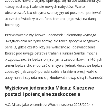
zbudować nową drużynę, opierając się na doświadczeniu tych,
którzy zostaną, i talencie nowych nabytków. Warto
obserwować, kto otrzyma szansę gry od początku, ponieważ
to często świadczy o zaufaniu trenera i jego wizji na daną
formację.
Przewidywanie wyjściowej jedenastki Salernitany wymaga
uwzględnienia nie tylko formy, ale także specyfiki rozgrywek
Serie B, gdzie często liczy się waleczność i doświadczenie.
Biorąc pod uwagę ostatnie trafienia Juniora Sambii, można
przypuszczać, że będzie on jednym z zawodników, na których
trener będzie chciał oprzeć ofensywę. Jednak kluczowe będzie
zobaczyć, jak zespół poradzi sobie z brakiem presji walki o
utrzymanie i czy uda mu się zbudować nową, silną tożsamość.
Wyjściowa jedenastka Milanu: Kluczowe
postaci i potencjalne zaskoczenia
A.C. Milan, jako wicemistrz Włoch z sezonu 2023/2024 z