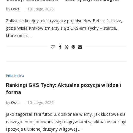
by
Oska
10 lutego, 2026
Zbliża się kolejny, elektryzujący pojedynek w Betclic 1. Lidze,
gdzie Wisła Kraków zmierzy się z GKS-em Tychy – starcie,
które od lat …
Piłka Nożna
Rankingi GKS Tychy: Aktualna pozycja w lidze i
forma
by
Oska
10 lutego, 2026
Jako zagorzali fani futbolu, doskonale wiemy, jak kluczowe dla
naszego emocjonowania się rozgrywkami są aktualne rankingi
i pozycja ulubionej drużyny w ligowej …